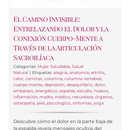
El Camino Invisible:
Entrelazando el Dolor y la
Conexión Cuerpo-Mente a
Través de la Articulación
Sacroilíaca
Categorías:
Mujer Saludable
,
Salud
Natural
|
Etiquetas:
alegría
,
anatomia
,
artritis
,
calor
,
caminar
,
columna
,
columna vertebral
,
cuerpo-mente
,
depresión
,
desequilibrio
,
dolor
,
embarazo
,
energético
,
espalda
,
estudio
,
huesos
,
inflamación
,
madre
,
médico
,
naturaleza
,
órganos
,
osteopatia
,
pies
,
psicologico
,
síntomas
,
yoga
Descubre cómo el dolor en la parte baja de
la espalda revela mensajes ocultos del