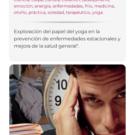
emoción
,
energía
,
enfermedades
,
frío
,
medicina
,
otoño
,
práctica
,
soledad
,
terapéutico
,
yoga
Exploración del papel del yoga en la
prevención de enfermedades estacionales y
mejora de la salud general".