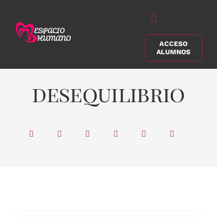
Saltar
al
Alternar
contenido
navegación
ACCESO
Buscar:
ALUMNOS
desequilibrio