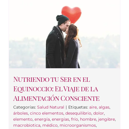
Nutriendo tu Ser en el
Equinoccio: El Viaje de la
Alimentación Consciente
Categorías:
Salud Natural
|
Etiquetas:
aire
,
algas
,
árboles
,
cinco elementos
,
desequilibrio
,
dolor
,
elemento
,
energía
,
energías
,
frío
,
hombre
,
jengibre
,
macrobiotica
,
médico
,
microorganismos
,