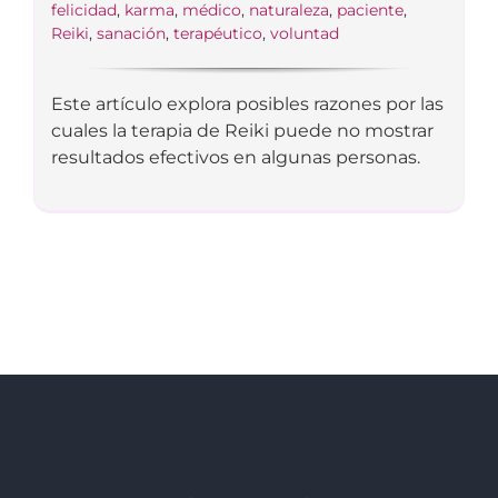
felicidad
,
karma
,
médico
,
naturaleza
,
paciente
,
Reiki
,
sanación
,
terapéutico
,
voluntad
Este artículo explora posibles razones por las
cuales la terapia de Reiki puede no mostrar
resultados efectivos en algunas personas.