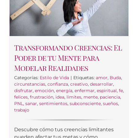
Transformando Creencias: El
Poder de tu Mente para
Modelar Realidades
Categorías:
Estilo de Vida
|
Etiquetas:
amor
,
Buda
,
circunstancias
,
confianza
,
creativo
,
desarrollar
,
disfrutar
,
emoción
,
energía
,
enfermar
,
espiritual
,
fe
,
felices
,
frustración
,
idea
,
límites
,
mente
,
paciencia
,
PNL
,
sanar
,
sentimientos
,
subconsciente
,
sueños
,
trabajo
Descubre cómo tus creencias limitantes
pueden afectar tus metas y cómo