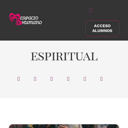
Saltar
al
Alternar
contenido
navegación
ACCESO
Buscar:
ALUMNOS
espiritual