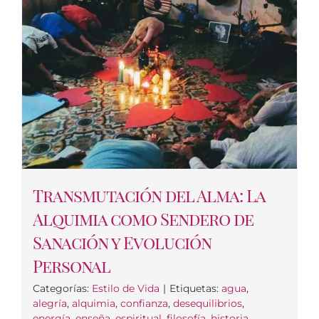
Transmutación del Alma: La
Alquimia como Sendero de
Sanación y Evolución
Personal
Categorías:
Estilo de Vida
|
Etiquetas:
agua
,
alegría
,
alquimia
,
confianza
,
desequilibrios
,
energía
,
enseña
,
espiritual
,
filosofía
,
historia
,