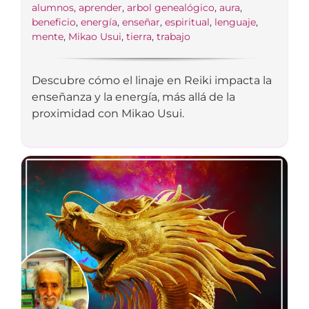
alumnos
,
aprender
,
arbol genealógico
,
aura
,
beneficio
,
energía
,
enseñar
,
espiritual
,
lenguaje
,
mente
,
Mikao Usui
,
tierra
,
trabajo
Descubre cómo el linaje en Reiki impacta la
enseñanza y la energía, más allá de la
proximidad con Mikao Usui.