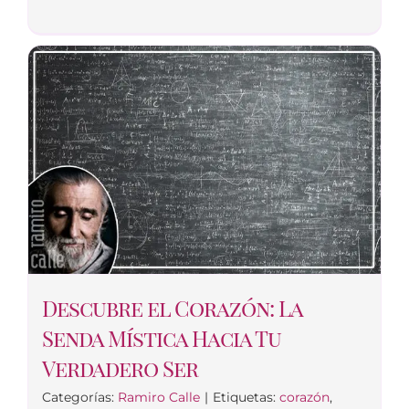
Descubre el Corazón: La
Senda Mística Hacia Tu
Verdadero Ser
Categorías:
Ramiro Calle
|
Etiquetas:
corazón
,