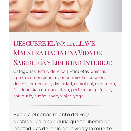
Descubre el Yo: La Llave
Maestra hacia una Vida de
Sabiduría y Libertad Interior
Categorías:
Estilo de Vida
|
Etiquetas:
animal
,
aprender
,
conciencia
,
conocimiento
,
corazón
,
deseos
,
dimensión
,
divinidad
,
espiritual
,
evolución
,
felicidad
,
karma
,
naturaleza
,
perfección
,
práctica
,
sabiduría
,
sueño
,
todo
,
viajar
,
yoga
Explora el conocimiento del Yo y
desbloquea la sabiduría que te liberará de
las ataduras del ciclo de la vida y la muerte.