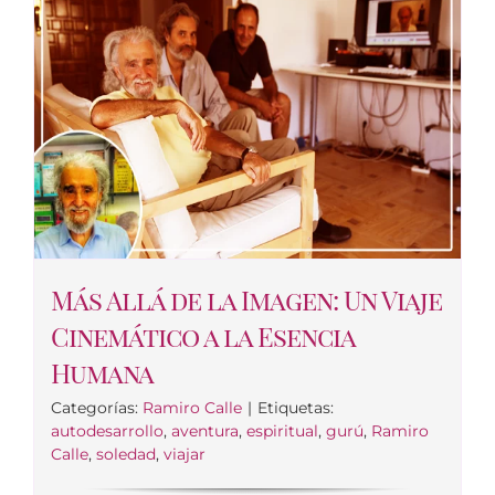
Más Allá de la Imagen: Un Viaje
Cinemático a la Esencia
Humana
Categorías:
Ramiro Calle
|
Etiquetas:
autodesarrollo
,
aventura
,
espiritual
,
gurú
,
Ramiro
Calle
,
soledad
,
viajar