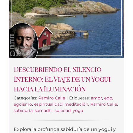
Descubriendo el Silencio
Interno: El Viaje de un Yogui
hacia la Iluminación
Categorías:
Ramiro Calle
|
Etiquetas:
amor
,
ego
,
egoismo
,
espiritualidad
,
meditación
,
Ramiro Calle
,
sabiduría
,
samadhi
,
soledad
,
yoga
Explora la profunda sabiduría de un yogui y