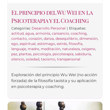
El principio del Wu Wei en la
Psicoterapia y el Coaching
Categorías:
Desarrollo Personal
|
Etiquetas:
actitud
,
agua
,
armonía
,
cansancio
,
coaching
,
contacto
,
corazón
,
danza
,
desequilibrio
,
dimensión
,
ego
,
espiritual
,
estómago
,
estrés
,
filosofía
,
lenguaje
,
madre
,
meditación
,
naturaleza
,
oxigeno
,
paz
,
plantas
,
psicología
,
psicoterapia
,
sabiduría
,
silencio
,
soledad
,
taoismo
,
transpersonal
Exploración del principio Wu Wei (no acción
forzada) de la filosofía taoísta y su aplicación
en psicoterapia y coaching.