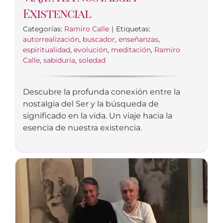
Existencial
Categorías:
Ramiro Calle
|
Etiquetas:
autorrealización
,
buscador
,
enseñanzas
,
espiritualidad
,
evolución
,
meditación
,
Ramiro
Calle
,
sabiduría
,
soledad
Descubre la profunda conexión entre la
nostalgia del Ser y la búsqueda de
significado en la vida. Un viaje hacia la
esencia de nuestra existencia.