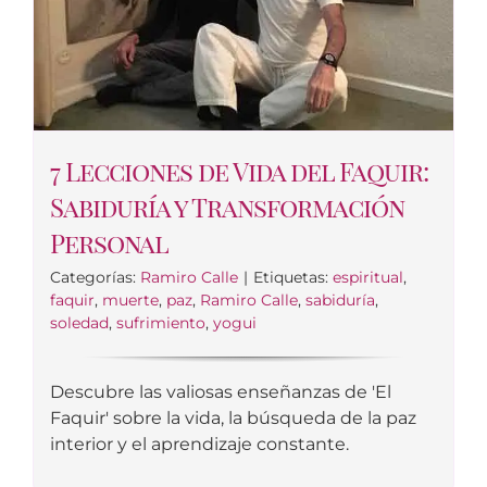
7 Lecciones de Vida del Faquir:
Sabiduría y Transformación
Personal
Categorías:
Ramiro Calle
|
Etiquetas:
espiritual
,
faquir
,
muerte
,
paz
,
Ramiro Calle
,
sabiduría
,
soledad
,
sufrimiento
,
yogui
Descubre las valiosas enseñanzas de 'El
Faquir' sobre la vida, la búsqueda de la paz
interior y el aprendizaje constante.