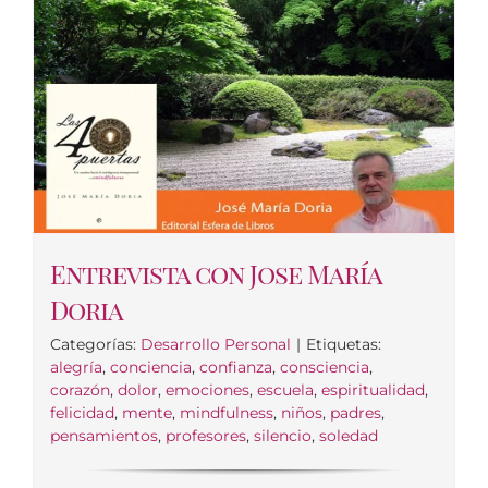
Entrevista con Jose María
Doria
Categorías:
Desarrollo Personal
|
Etiquetas:
alegría
,
conciencia
,
confianza
,
consciencia
,
corazón
,
dolor
,
emociones
,
escuela
,
espiritualidad
,
felicidad
,
mente
,
mindfulness
,
niños
,
padres
,
pensamientos
,
profesores
,
silencio
,
soledad