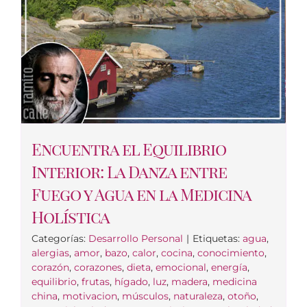
Encuentra el Equilibrio
Interior: La Danza entre
Fuego y Agua en la Medicina
Holística
Categorías:
Desarrollo Personal
|
Etiquetas:
agua
,
alergias
,
amor
,
bazo
,
calor
,
cocina
,
conocimiento
,
corazón
,
corazones
,
dieta
,
emocional
,
energía
,
equilibrio
,
frutas
,
hígado
,
luz
,
madera
,
medicina
china
,
motivacion
,
músculos
,
naturaleza
,
otoño
,