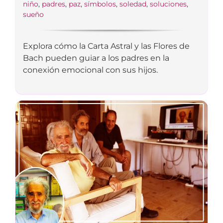
niño
,
padres
,
paz
,
símbolos
,
soledad
,
soluciones
,
sueño
Explora cómo la Carta Astral y las Flores de
Bach pueden guiar a los padres en la
conexión emocional con sus hijos.