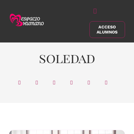
Saltar
al
Alternar
contenido
navegación
ACCESO
Buscar:
ALUMNOS
soledad