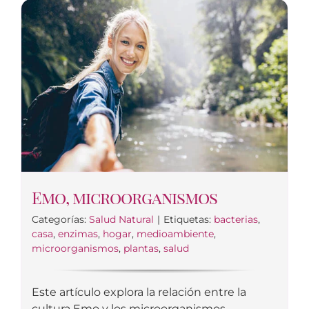
Emo, microorganismos
Categorías:
Salud Natural
|
Etiquetas:
bacterias
,
casa
,
enzimas
,
hogar
,
medioambiente
,
microorganismos
,
plantas
,
salud
Este artículo explora la relación entre la
cultura Emo y los microorganismos,