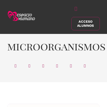
Saltar
al
Alternar
contenido
navegación
ACCESO
Buscar:
ALUMNOS
microorganismos