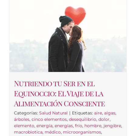
Nutriendo tu Ser en el
Equinoccio: El Viaje de la
Alimentación Consciente
Categorías:
Salud Natural
|
Etiquetas:
aire
,
algas
,
árboles
,
cinco elementos
,
desequilibrio
,
dolor
,
elemento
,
energía
,
energías
,
frío
,
hombre
,
jengibre
,
macrobiotica
,
médico
,
microorganismos
,