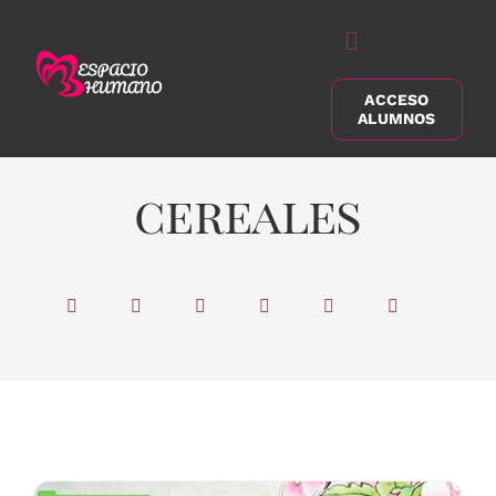
Saltar
al
Alternar
contenido
navegación
ACCESO
Buscar:
ALUMNOS
cereales