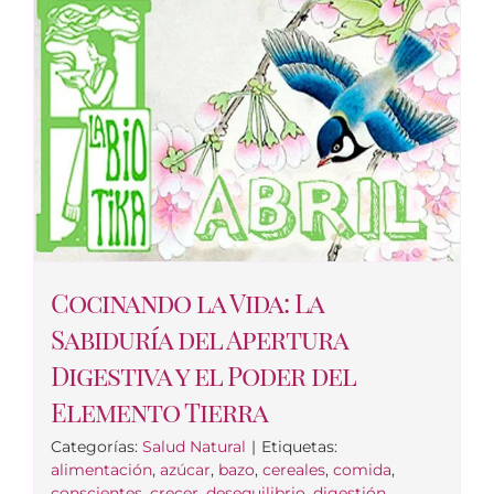
Cocinando la Vida: La
Sabiduría del Apertura
Digestiva y el Poder del
Elemento Tierra
Categorías:
Salud Natural
|
Etiquetas:
alimentación
,
azúcar
,
bazo
,
cereales
,
comida
,
conscientes
,
crecer
,
desequilibrio
,
digestión
,