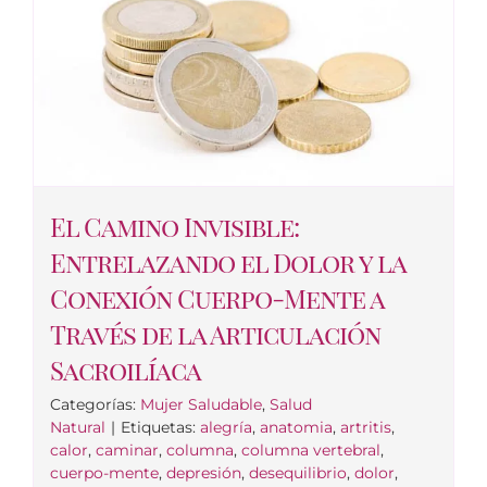
El Camino Invisible:
Entrelazando el Dolor y la
Conexión Cuerpo-Mente a
Través de la Articulación
Sacroilíaca
Categorías:
Mujer Saludable
,
Salud
Natural
|
Etiquetas:
alegría
,
anatomia
,
artritis
,
calor
,
caminar
,
columna
,
columna vertebral
,
cuerpo-mente
,
depresión
,
desequilibrio
,
dolor
,