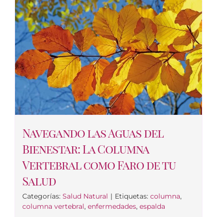
Navegando las Aguas del
Bienestar: La Columna
Vertebral como Faro de tu
Salud
Categorías:
Salud Natural
|
Etiquetas:
columna
,
columna vertebral
,
enfermedades
,
espalda