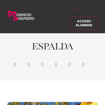
Saltar
al
Alternar
contenido
navegación
ACCESO
Buscar:
ALUMNOS
espalda