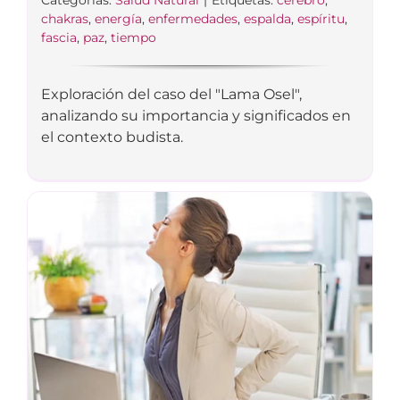
Categorías:
Salud Natural
|
Etiquetas:
cerebro
,
chakras
,
energía
,
enfermedades
,
espalda
,
espíritu
,
fascia
,
paz
,
tiempo
Exploración del caso del "Lama Osel",
analizando su importancia y significados en
el contexto budista.