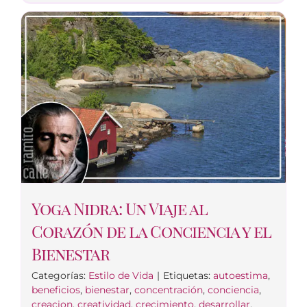
Yoga Nidra: Un Viaje al
Corazón de la Conciencia y el
Bienestar
Categorías:
Estilo de Vida
|
Etiquetas:
autoestima
,
beneficios
,
bienestar
,
concentración
,
conciencia
,
creacion
,
creatividad
,
crecimiento
,
desarrollar
,