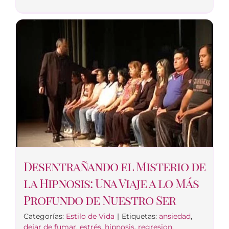
Desentrañando el Misterio de
la Hipnosis: Una Viaje a lo Más
Profundo de Nuestro Ser
Categorías:
Estilo de Vida
|
Etiquetas:
ansiedad
,
dejar de fumar
,
estrés
,
hipnosis
,
regresion
,