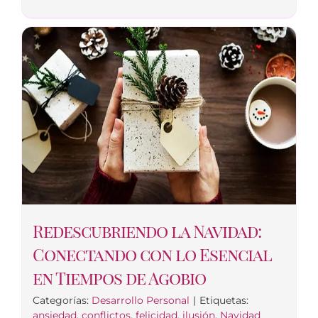
Redescubriendo la Navidad:
Conectando con lo Esencial
en Tiempos de Agobio
Categorías:
Desarrollo Personal
|
Etiquetas:
ansiedad
,
conflictos
,
felicidad
,
ilusión
,
Navidad