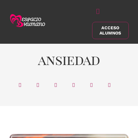
Saltar
al
Alternar
contenido
navegación
ACCESO
Buscar:
ALUMNOS
ansiedad