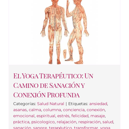
El Yoga Terapéutico: Un
Camino de Sanación y
Conexión Profunda
Categorías:
Salud Natural
|
Etiquetas:
ansiedad
,
asanas
,
calma
,
columna
,
conciencia
,
conexión
,
emocional
,
espiritual
,
estrés
,
felicidad
,
masaje
,
práctica
,
psicologico
,
relajación
,
respiración
,
salud
,
sanación
,
sangre
,
terapéutico
,
transformar
,
yoga