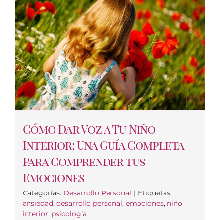
Cómo Dar Voz a Tu Niño
Interior: Una Guía Completa
Para Comprender tus
Emociones
Categorías:
Desarrollo Personal
|
Etiquetas:
ansiedad
,
desarrollo personal
,
emociones
,
niño
interior
,
psicología