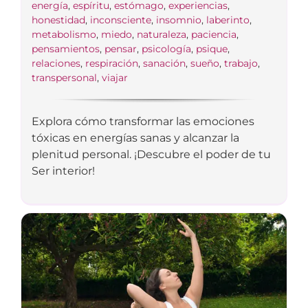
energía
,
espíritu
,
estómago
,
experiencias
,
honestidad
,
inconsciente
,
insomnio
,
laberinto
,
metabolismo
,
miedo
,
naturaleza
,
paciencia
,
pensamientos
,
pensar
,
psicología
,
psique
,
relaciones
,
respiración
,
sanación
,
sueño
,
trabajo
,
transpersonal
,
viajar
Explora cómo transformar las emociones
tóxicas en energías sanas y alcanzar la
plenitud personal. ¡Descubre el poder de tu
Ser interior!