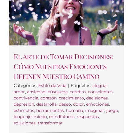
El Arte de Tomar Decisiones:
Cómo Nuestras Emociones
Definen Nuestro Camino
Categorías:
Estilo de Vida
|
Etiquetas:
alegría
,
amor
,
ansiedad
,
búsqueda
,
cerebro
,
conscientes
,
convivencia
,
corazón
,
crecimiento
,
decisiones
,
depresión
,
desarrolla
,
deseo
,
dolor
,
emociones
,
estimulos
,
herramientas
,
humana
,
imaginar
,
juego
,
lenguaje
,
miedo
,
mindfulness
,
respuestas
,
soluciones
,
transformar