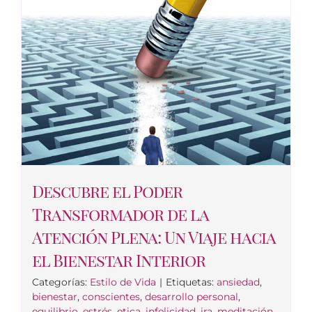
Descubre el Poder
Transformador de la
Atención Plena: Un Viaje hacia
el Bienestar Interior
Categorías:
Estilo de Vida
|
Etiquetas:
ansiedad
,
bienestar
,
conscientes
,
desarrollo personal
,
equilibrio
,
estrés
,
etica
,
infelicidad
,
ira
,
meditación
,