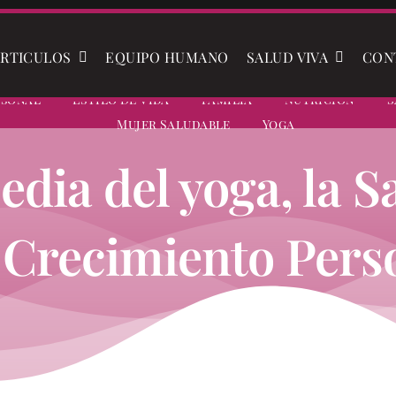
RTICULOS
EQUIPO HUMANO
SALUD VIVA
CON
rsonal
Estilo De Vida
Familia
Nutrición
S
Mujer Saludable
Yoga
edia del yoga, la S
 Crecimiento Pers