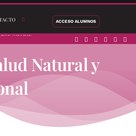
TACTO
ACCESO ALUMNOS
alud Natural
alud Natural y
onal