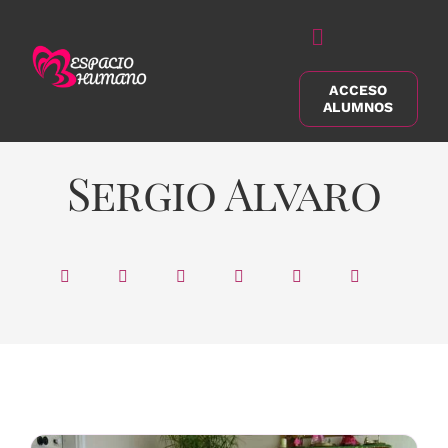
Saltar
al
Alternar
contenido
navegación
ACCESO
Buscar:
ALUMNOS
Sergio Alvaro