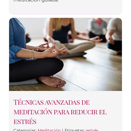
Técnicas avanzadas de
meditación para reducir el
estrés
Categorías:
Meditación
|
Etiquetas:
estrés
,