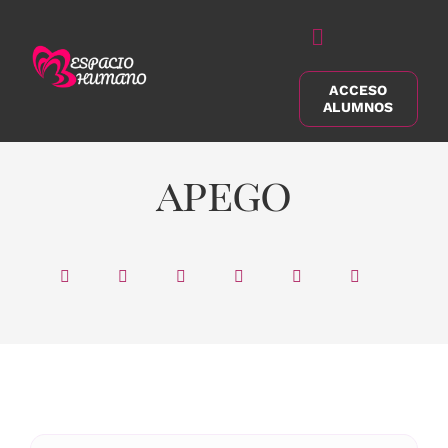
Saltar
al
Alternar
contenido
navegación
ACCESO
Buscar:
ALUMNOS
apego