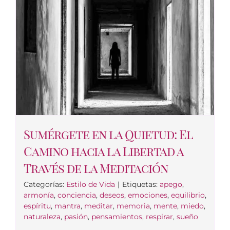
Sumérgete en la Quietud: El
Camino hacia la Libertad a
Través de la Meditación
Categorías:
Estilo de Vida
|
Etiquetas:
apego
,
armonía
,
conciencia
,
deseos
,
emociones
,
equilibrio
,
espíritu
,
mantra
,
meditar
,
memoria
,
mente
,
miedo
,
naturaleza
,
pasión
,
pensamientos
,
respirar
,
sueño