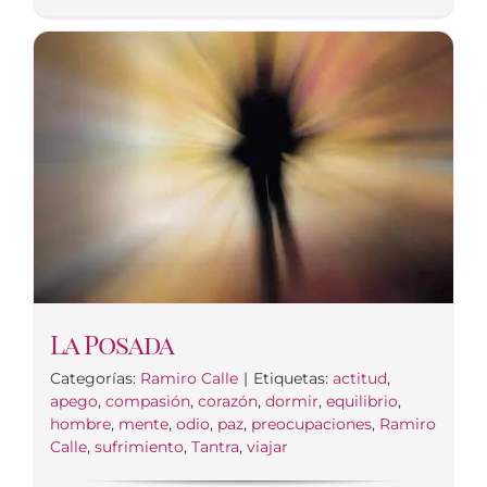
La Posada
Categorías:
Ramiro Calle
|
Etiquetas:
actitud
,
apego
,
compasión
,
corazón
,
dormir
,
equilibrio
,
hombre
,
mente
,
odio
,
paz
,
preocupaciones
,
Ramiro
Calle
,
sufrimiento
,
Tantra
,
viajar