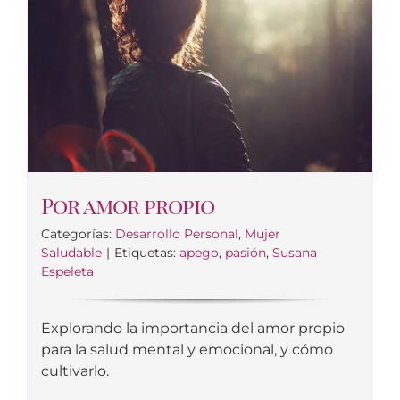
Por amor propio
Categorías:
Desarrollo Personal
,
Mujer
Saludable
|
Etiquetas:
apego
,
pasión
,
Susana
Espeleta
Explorando la importancia del amor propio
para la salud mental y emocional, y cómo
cultivarlo.