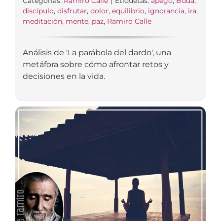
Categorías:
Ramiro Calle
|
Etiquetas:
apego
,
Buda
,
discípulo
,
disfrutar
,
dolor
,
equilibrio
,
ignorancia
,
ira
,
meditación
,
mente
,
paz
,
Ramiro Calle
Análisis de 'La parábola del dardo', una
metáfora sobre cómo afrontar retos y
decisiones en la vida.