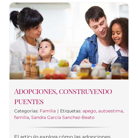
Adopciones, construyendo
puentes
Categorías:
Familia
|
Etiquetas:
apego
,
autoestima
,
familia
,
Sandra García Sanchez-Beato
El artículo explora cómo las adopciones