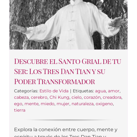
Descubre el Santo Grial de tu
Ser: Los Tres Dan Tian y su
Poder Transformador
Categorías:
Estilo de Vida
|
Etiquetas:
agua
,
amor
,
cabeza
,
cerebro
,
Chi Kung
,
cielo
,
corazón
,
creadora
,
ego
,
mente
,
miedo
,
mujer
,
naturaleza
,
oxigeno
,
tierra
Explora la conexión entre cuerpo, mente y
espíritu a través de los Tres Dan Tian y