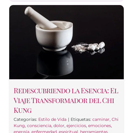
Redescubriendo la Esencia: El
Viaje Transformador del Chi
Kung
Categorías:
Estilo de Vida
|
Etiquetas:
caminar
,
Chi
Kung
,
consciencia
,
dolor
,
ejercicios
,
emociones
,
energía
,
enfermedad
,
espiritual
,
herramientas
,