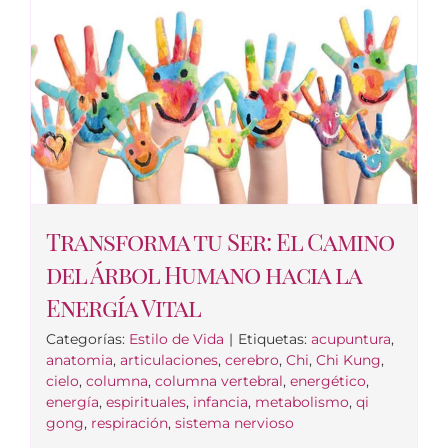
Transforma tu Ser: El Camino
del Árbol Humano hacia la
Energía Vital
Categorías:
Estilo de Vida
|
Etiquetas:
acupuntura
,
anatomia
,
articulaciones
,
cerebro
,
Chi
,
Chi Kung
,
cielo
,
columna
,
columna vertebral
,
energético
,
energía
,
espirituales
,
infancia
,
metabolismo
,
qi
gong
,
respiración
,
sistema nervioso