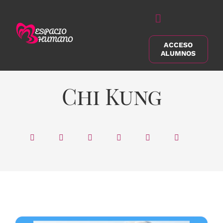
Saltar
al
Alternar
contenido
navegación
ACCESO
Buscar:
ALUMNOS
Chi Kung