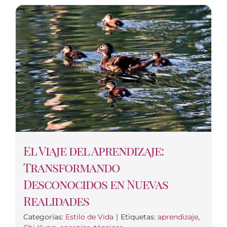
El Viaje del Aprendizaje:
Transformando
Desconocidos en Nuevas
Realidades
Categorías:
Estilo de Vida
|
Etiquetas:
aprendizaje
,