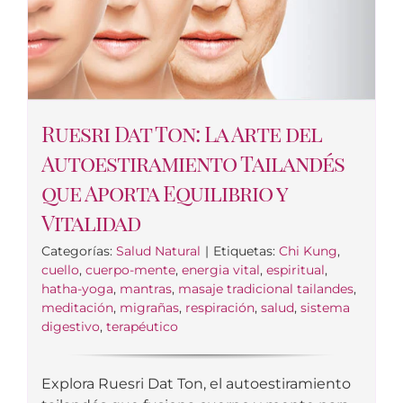
Ruesri Dat Ton: La Arte del
Autoestiramiento Tailandés
que Aporta Equilibrio y
Vitalidad
Categorías:
Salud Natural
|
Etiquetas:
Chi Kung
,
cuello
,
cuerpo-mente
,
energia vital
,
espiritual
,
hatha-yoga
,
mantras
,
masaje tradicional tailandes
,
meditación
,
migrañas
,
respiración
,
salud
,
sistema
digestivo
,
terapéutico
Explora Ruesri Dat Ton, el autoestiramiento