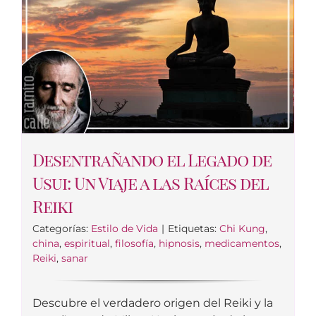
Desentrañando el Legado de
Usui: Un Viaje a las Raíces del
Reiki
Categorías:
Estilo de Vida
|
Etiquetas:
Chi Kung
,
china
,
espiritual
,
filosofía
,
hipnosis
,
medicamentos
,
Reiki
,
sanar
Descubre el verdadero origen del Reiki y la