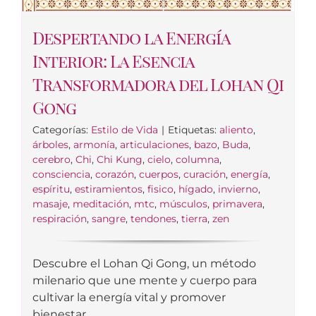
Despertando la Energía
Interior: La Esencia
Transformadora del Lohan Qi
Gong
Categorías:
Estilo de Vida
|
Etiquetas:
aliento
,
árboles
,
armonía
,
articulaciones
,
bazo
,
Buda
,
cerebro
,
Chi
,
Chi Kung
,
cielo
,
columna
,
consciencia
,
corazón
,
cuerpos
,
curación
,
energía
,
espíritu
,
estiramientos
,
fisico
,
hígado
,
invierno
,
masaje
,
meditación
,
mtc
,
músculos
,
primavera
,
respiración
,
sangre
,
tendones
,
tierra
,
zen
Descubre el Lohan Qi Gong, un método
milenario que une mente y cuerpo para
cultivar la energía vital y promover
bienestar.