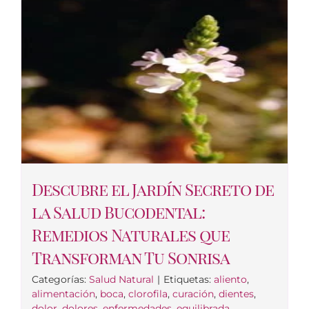
Descubre el Jardín Secreto de
la Salud Bucodental:
Remedios Naturales que
Transforman Tu Sonrisa
Categorías:
Salud Natural
|
Etiquetas:
aliento
,
alimentación
,
boca
,
clorofila
,
curación
,
dientes
,
dolor
,
dolores
,
enfermedades
,
equilibrada
,