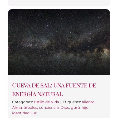
Cueva de sal: Una fuente de
energía natural
Categorías:
Estilo de Vida
|
Etiquetas:
aliento
,
Alma
,
árboles
,
conciencia
,
Dios
,
gurú
,
hijo
,
identidad
,
luz