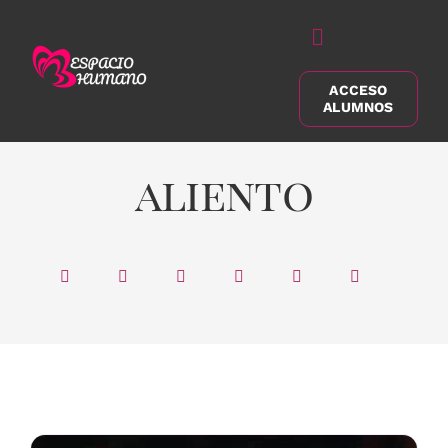
Saltar
al
Alternar
contenido
navegación
ACCESO
Buscar:
ALUMNOS
aliento