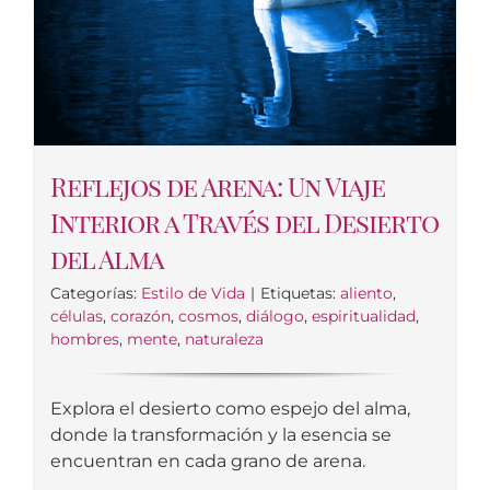
Reflejos de Arena: Un Viaje
Interior a Través del Desierto
del Alma
Categorías:
Estilo de Vida
|
Etiquetas:
aliento
,
células
,
corazón
,
cosmos
,
diálogo
,
espiritualidad
,
hombres
,
mente
,
naturaleza
Explora el desierto como espejo del alma,
donde la transformación y la esencia se
encuentran en cada grano de arena.