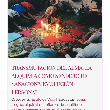
Transmutación del Alma: La
Alquimia como Sendero de
Sanación y Evolución
Personal
Categorías:
Estilo de Vida
|
Etiquetas:
agua
,
alegría
,
alquimia
,
confianza
,
desequilibrios
,
energía
,
enseña
,
espiritual
,
filosofía
,
historia
,