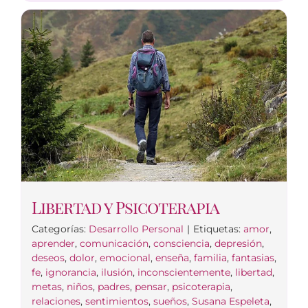
Libertad y Psicoterapia
Categorías:
Desarrollo Personal
|
Etiquetas:
amor
,
aprender
,
comunicación
,
consciencia
,
depresión
,
deseos
,
dolor
,
emocional
,
enseña
,
familia
,
fantasias
,
fe
,
ignorancia
,
ilusión
,
inconscientemente
,
libertad
,
metas
,
niños
,
padres
,
pensar
,
psicoterapia
,
relaciones
,
sentimientos
,
sueños
,
Susana Espeleta
,