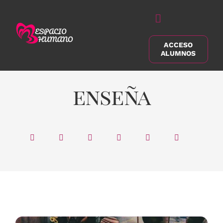
Saltar
al
Alternar
contenido
navegación
ACCESO
Buscar:
ALUMNOS
enseña