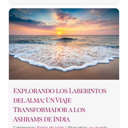
Explorando los Laberintos
del Alma: Un Viaje
Transformador a los
Ashrams de India
Categorías:
Estilo de Vida
|
Etiquetas:
ayurveda
,