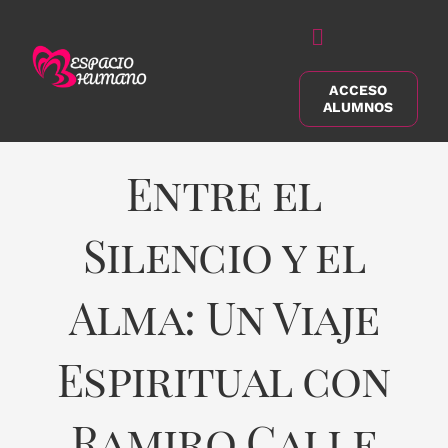
Saltar
al
Alternar
contenido
navegación
ACCESO
Buscar:
ALUMNOS
Entre el
Silencio y el
Alma: Un Viaje
Espiritual con
Ramiro Calle