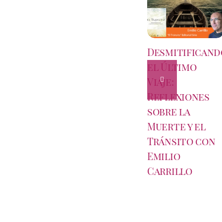
Desmitificand
el Último
Viaje:
Reflexiones
sobre la
Muerte y el
Tránsito con
Emilio
Carrillo