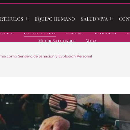
RTICULOS
EQUIPO HUMANO
SALUD VIVA
CON
rsonal
Estilo De Vida
Familia
Nutrición
S
Mujer Saludable
Yoga
imia como Sendero de Sanación y Evolución Personal