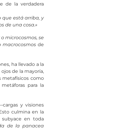
ave de la verdadera
 que está arriba, y
ros de una cosa.»
r o microcosmos, se
 o macrocosmos
de
nes, ha llevado a la
s ojos de la mayoría,
tos metafísicos como
 metáforas para la
—cargas y visiones
Esto culmina en la
ue subyace en toda
da de la panacea