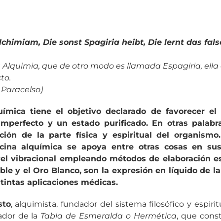
chimiam, Die sonst Spagiria heibt, Die lernt das fal
 Alquimia, que de otro modo es llamada Espagiria, ell
cto.
Paracelso)
uímica tiene el objetivo declarado de favorecer el
mperfecto y un estado purificado. En otras palabra
ción de la parte física y espiritual del organismo.
icina alquímica se apoya entre otras cosas en sus
vel vibracional empleando métodos de elaboración es
ble y el Oro Blanco, son la expresión en líquido de l
stintas aplicaciones médicas.
sto
, alquimista, fundador del sistema filosófico y espir
ador de la
Tabla de Esmeralda o Hermética
, que const