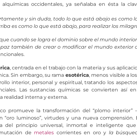
ca alquímicas occidentales, ya señalaba en ésta la cl
ertamente y sin duda, todo lo que está abajo es como lo
rriba es como lo que está abajo, para realizar los milag
 que
cuando se logra el dominio sobre el mundo interio
apaz también de crear o modificar el mundo exterior
ncionales.
rica
, centrada en el trabajo con la materia y sus aplicacio
mica. Sin embargo, su rama
esotérica
, menos visible a lo
ollo interior, personal y espiritual, tratando los aspec
iales. Las sustancias químicas se convierten así en
 realidad interna y externa.
co promueve la transformación del “plomo interior” 
n “oro luminoso”, virtudes y una nueva comprensión. 
ta del principio universal, inmortal e inteligente q
nsmutación de
metales
corrientes en oro y
la búsque