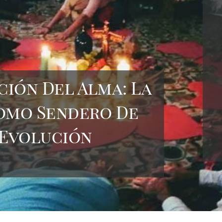
ión Del Alma: La
omo Sendero De
 Evolución