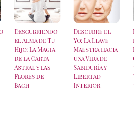
o
Descubriendo
Descubre el
el Alma de Tu
Yo: La Llave
Hijo: La Magia
Maestra hacia
de la Carta
una Vida de
Astral y las
Sabiduría y
Flores de
Libertad
Bach
Interior