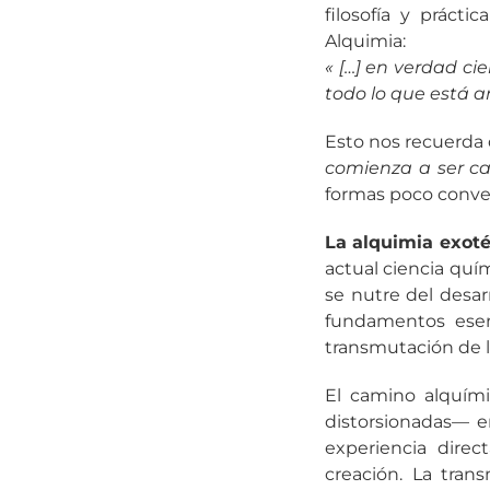
filosofía y prácti
Alquimia:
« […] en verdad ci
todo lo que está a
Esto nos recuerda
comienza a ser c
formas poco conve
La alquimia exoté
actual ciencia quí
se nutre del desarr
fundamentos esenc
transmutación de la
El camino alquími
distorsionadas— e
experiencia direc
creación. La tra