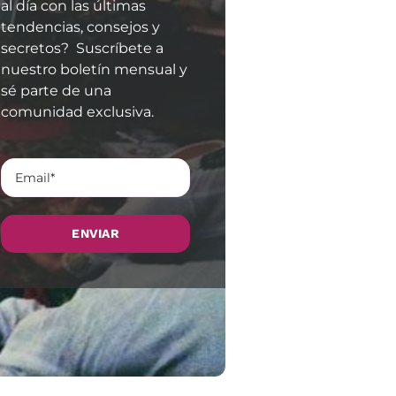
al día con las últimas
tendencias, consejos y
secretos? Suscríbete a
nuestro boletín mensual y
sé parte de una
comunidad exclusiva.