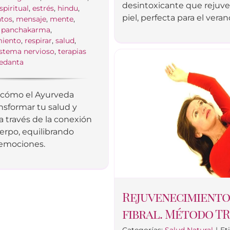
desintoxicante que rejuv
spiritual
,
estrés
,
hindu
,
piel, perfecta para el veran
tos
,
mensaje
,
mente
,
,
panchakarma
,
miento
,
respirar
,
salud
,
istema nervioso
,
terapias
edanta
cómo el Ayurveda
nsformar tu salud y
a través de la conexión
rpo, equilibrando
 emociones.
Rejuvenecimiento
fibral. Método T
Categorías:
Salud Natural
|
Et