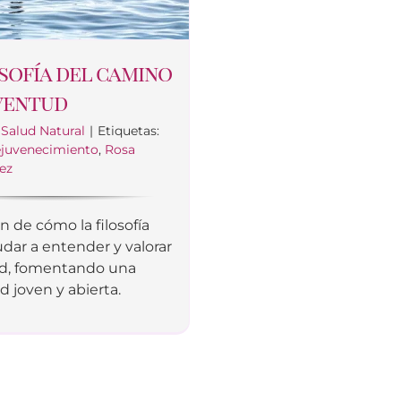
osofía del camino
uventud
:
Salud Natural
|
Etiquetas:
ejuvenecimiento
,
Rosa
jez
n de cómo la filosofía
dar a entender y valorar
ud, fomentando una
 joven y abierta.