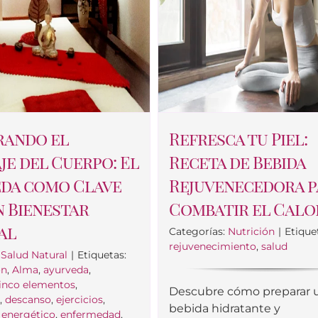
rando el
Refresca tu Piel:
je del Cuerpo: El
Receta de Bebida
da como Clave
Rejuvenecedora p
n Bienestar
Combatir el Calo
al
Categorías:
Nutrición
|
Etique
rejuvenecimiento
,
salud
:
Salud Natural
|
Etiquetas:
ón
,
Alma
,
ayurveda
,
inco elementos
,
Descubre cómo preparar 
a
,
descanso
,
ejercicios
,
bebida hidratante y
,
energético
,
enfermedad
,