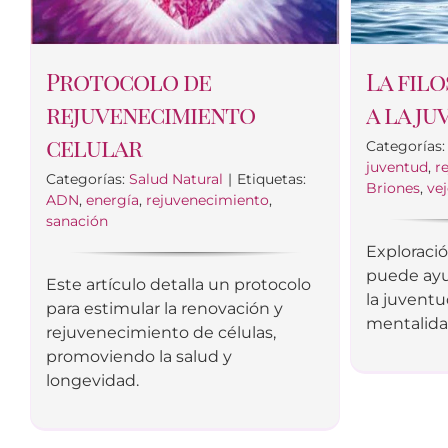
Protocolo de
La fil
rejuvenecimiento
a la j
celular
Categorías
juventud
,
r
Categorías:
Salud Natural
|
Etiquetas:
Briones
,
ve
ADN
,
energía
,
rejuvenecimiento
,
sanación
Exploració
puede ayu
Este artículo detalla un protocolo
la juvent
para estimular la renovación y
mentalidad
rejuvenecimiento de células,
promoviendo la salud y
longevidad.