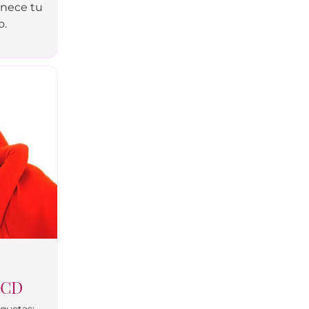
enece tu
o.
RCD
iquetas: