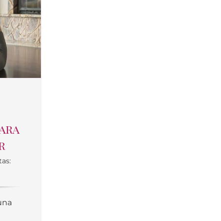
ara
r
tas:
una