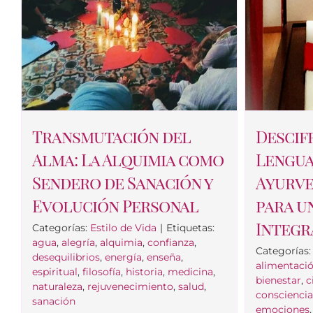
Transmutación del
Descif
Alma: La Alquimia como
Lengua
Sendero de Sanación y
Ayurve
Evolución Personal
para u
Integr
Categorías:
Estilo de Vida
|
Etiquetas:
agua
,
alegría
,
alquimia
,
confianza
,
Categorías
desequilibrios
,
energía
,
enseña
,
alimentaci
espiritual
,
filosofía
,
historia
,
medicina
,
bienestar
,
c
naturaleza
,
rejuvenecimiento
,
salud
,
conscienci
sanación
emociones