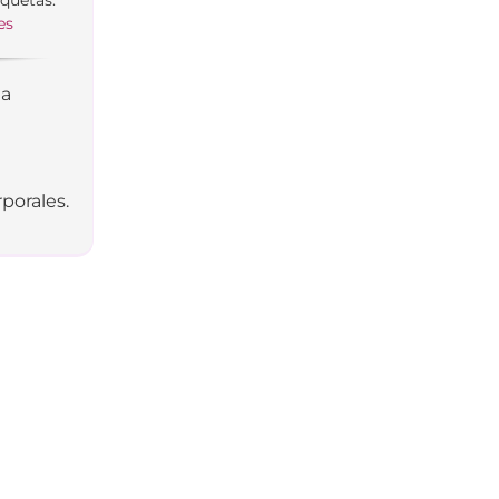
es
na
porales.