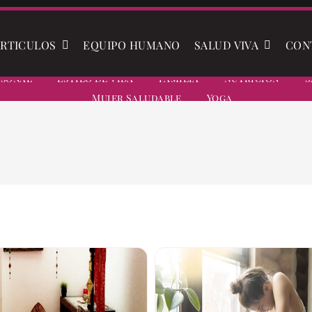
RTICULOS
EQUIPO HUMANO
SALUD VIVA
CON
rsonal
Estilo De Vida
Familia
Nutrición
S
Mujer Saludable
Yoga