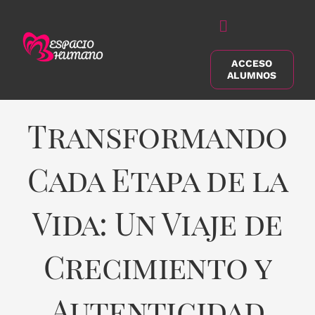
Saltar
al
Alternar
contenido
navegación
ACCESO
Buscar:
ALUMNOS
Transformando
Cada Etapa de la
Vida: Un Viaje de
Crecimiento y
Autenticidad