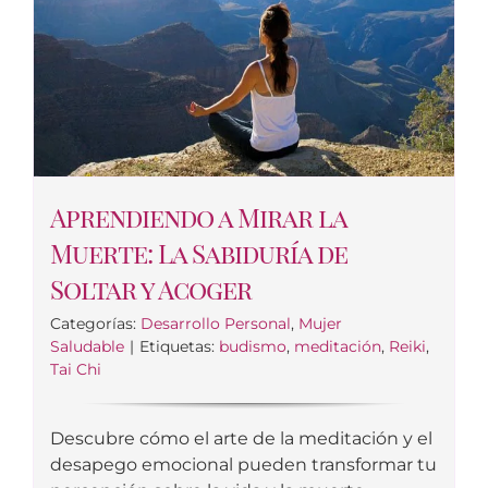
Aprendiendo a Mirar la
Muerte: La Sabiduría de
Soltar y Acoger
Categorías:
Desarrollo Personal
,
Mujer
Saludable
|
Etiquetas:
budismo
,
meditación
,
Reiki
,
Tai Chi
Descubre cómo el arte de la meditación y el
desapego emocional pueden transformar tu