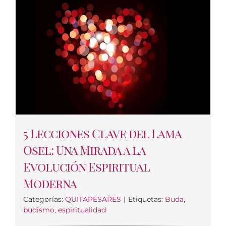
5 Lecciones Clave del Lama
Osel: Una Mirada a la
Evolución Espiritual
Moderna
Categorías:
QUITAPESARES
|
Etiquetas:
Buda
,
budismo
,
espiritualidad