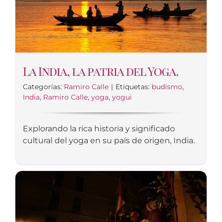
La India, la patria del Yoga.
Categorías:
Ramiro Calle
|
Etiquetas:
budismo
,
India
,
Ramiro Calle
,
yoga
,
yogui
Explorando la rica historia y significado
cultural del yoga en su país de origen, India.