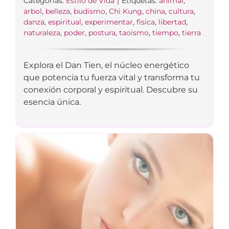
Categorías:
Estilo de Vida
|
Etiquetas:
animal
,
arbol
,
belleza
,
budismo
,
Chi Kung
,
china
,
cultura
,
danza
,
espiritual
,
experimentar
,
fisica
,
libertad
,
naturaleza
,
poder
,
postura
,
taoismo
,
tiempo
,
tierra
Explora el Dan Tien, el núcleo energético
que potencia tu fuerza vital y transforma tu
conexión corporal y espiritual. Descubre su
esencia única.