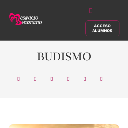
Saltar
al
Alternar
contenido
navegación
ACCESO
Buscar:
ALUMNOS
budismo