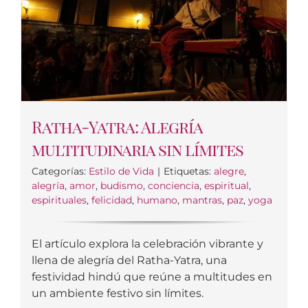
Ratha-Yatra: Alegría
multitudinaria sin límites
Categorías:
Estilo de Vida
|
Etiquetas:
alegre
,
alegría
,
amor
,
budismo
,
conciencia
,
espiritual
,
espirituales
,
felicidad
,
humano
,
mantras
,
paz
,
yoga
El artículo explora la celebración vibrante y
llena de alegría del Ratha-Yatra, una
festividad hindú que reúne a multitudes en
un ambiente festivo sin límites.