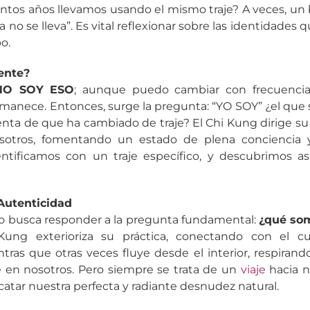
ántos años llevamos usando el mismo traje? A veces, un
ya no se lleva”. Es vital reflexionar sobre las identidad
o.
ente?
NO SOY ESO
; aunque puedo cambiar con frecuencia
anece. Entonces, surge la pregunta: “YO SOY” ¿el que 
enta de que ha cambiado de traje? El Chi Kung dirige su 
sotros, fomentando un estado de plena conciencia y
tificamos con un traje específico, y descubrimos a
 Autenticidad
no busca responder a la pregunta fundamental:
¿qué som
ung exterioriza su práctica, conectando con el c
ras que otras veces fluye desde el interior, respiran
e en nosotros. Pero siempre se trata de un
viaje
hacia n
atar nuestra perfecta y radiante desnudez natural.