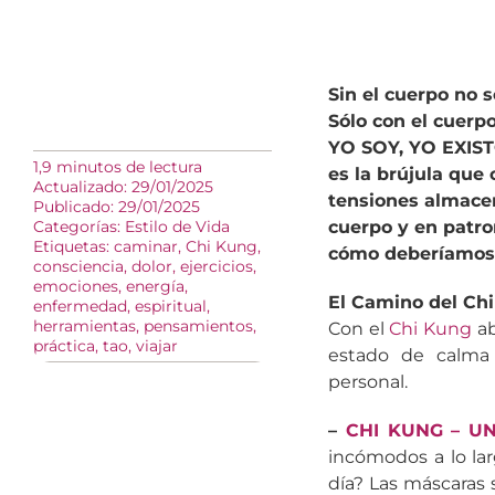
Sin el cuerpo no 
Sólo con el cuerp
YO SOY, YO EXISTO
1,9 minutos de lectura
es la brújula que
Actualizado: 29/01/2025
tensiones almace
Publicado: 29/01/2025
Categorías:
Estilo de Vida
cuerpo y en patro
Etiquetas:
caminar
,
Chi Kung
,
cómo deberíamos 
consciencia
,
dolor
,
ejercicios
,
emociones
,
energía
,
El Camino del Ch
enfermedad
,
espiritual
,
herramientas
,
pensamientos
,
Con el
Chi Kung
ab
práctica
,
tao
,
viajar
estado de calma 
personal.
–
CHI KUNG – U
incómodos a lo lar
día? Las máscaras 