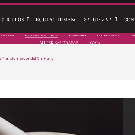
RTICULOS
EQUIPO HUMANO
SALUD VIVA
CON
rsonal
Estilo De Vida
Familia
Nutrición
S
Mujer Saludable
Yoga
je Transformador del Chi Kung