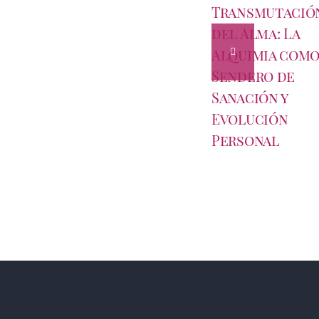
Transmutació
del Alma: La
Alquimia com
Sendero de
Sanación y
Evolución
Personal