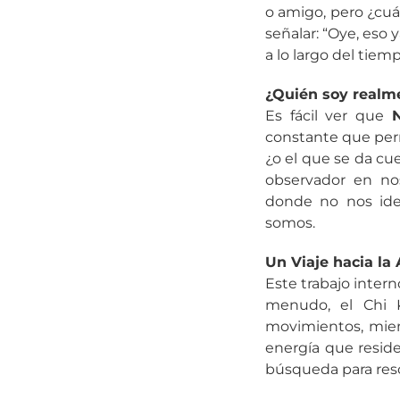
o amigo, pero ¿cu
señalar: “Oye, eso 
a lo largo del tiemp
¿Quién soy realm
Es fácil ver que
constante que perm
¿o el que se da cu
observador en no
donde no nos iden
somos.
Un Viaje hacia la
Este trabajo inter
menudo, el Chi K
movimientos, mient
energía que resid
búsqueda para resc