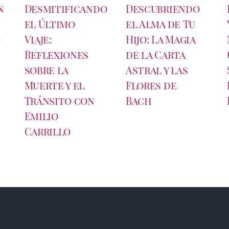
n
Desmitificando
Descubriendo
el Último
el Alma de Tu
o
Viaje:
Hijo: La Magia
Reflexiones
de la Carta
sobre la
Astral y las
Muerte y el
Flores de
Tránsito con
Bach
Emilio
Carrillo