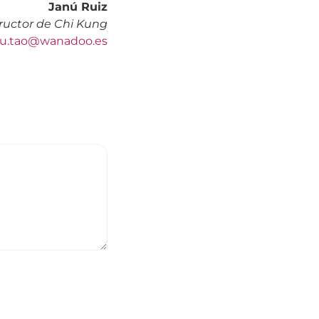
Janú Ruiz
tructor de Chi Kung
nu.tao@wanadoo.es