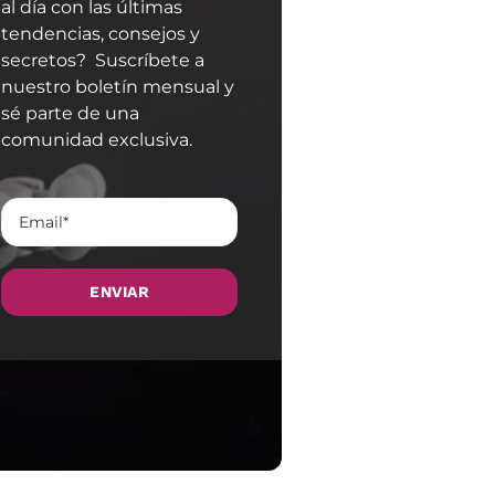
al día con las últimas
tendencias, consejos y
secretos? Suscríbete a
nuestro boletín mensual y
sé parte de una
comunidad exclusiva.