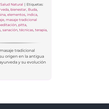
:
Salud Natural
|
Etiquetas:
rveda
,
bienestar
,
Buda
,
hina
,
elementos
,
indica
,
aje
,
masaje tradicional
editación
,
pitta
,
s
,
sanación
,
técnicas
,
terapia
,
 masaje tradicional
 su origen en la antigua
ayurveda y su evolución