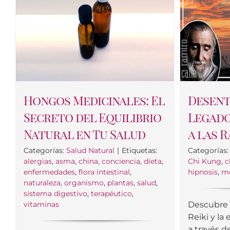
Hongos Medicinales: El
Desent
Secreto del Equilibrio
Legado 
Natural en Tu Salud
a las R
Categorías:
Salud Natural
|
Etiquetas:
Categorías
alergias
,
asma
,
china
,
conciencia
,
dieta
,
Chi Kung
,
c
enfermedades
,
flora intestinal
,
hipnosis
,
m
naturaleza
,
organismo
,
plantas
,
salud
,
sistema digestivo
,
terapéutico
,
vitaminas
Descubre 
Reiki y la
a través d