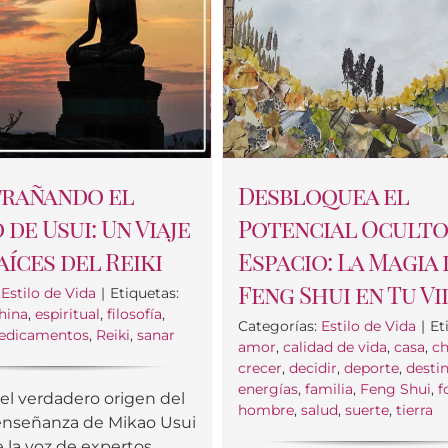
rañando el
Desbloquea el
de Usui: Un Viaje
Potencial Oculto
aíces del Reiki
Espacio: La Magia 
Feng Shui en Tu Vi
:
Estilo de Vida
|
Etiquetas:
hina
,
espiritual
,
filosofía
,
Categorías:
Estilo de Vida
|
Et
edicamentos
,
Reiki
,
sanar
amor
,
calidad de vida
,
casa
,
ch
crecer
,
decidir
,
deporte
,
desti
energías
,
familia
,
Feng Shui
,
f
el verdadero origen del
hombre
,
salud
,
suerte
,
tierra
 enseñanza de Mikao Usui
e la voz de expertos