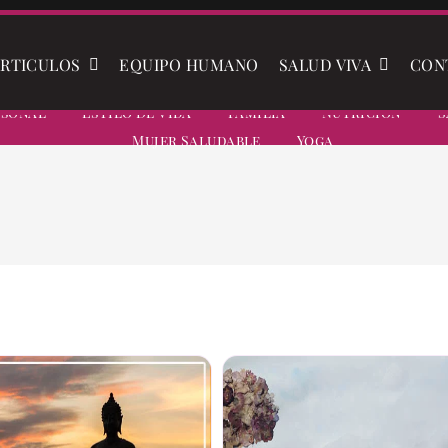
RTICULOS
EQUIPO HUMANO
SALUD VIVA
CON
rsonal
Estilo De Vida
Familia
Nutrición
S
Mujer Saludable
Yoga