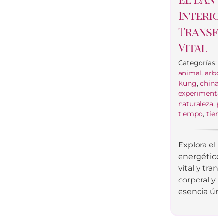
Interi
Transf
Vital
Categorías
animal
,
arb
Kung
,
chin
experiment
naturaleza
,
tiempo
,
tie
Explora el
energétic
vital y tr
corporal y
esencia ún