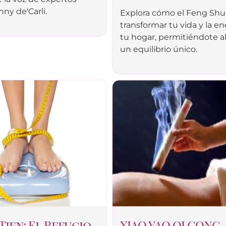
ny de'Carli.
Explora cómo el Feng Shu
transformar tu vida y la en
tu hogar, permitiéndote a
un equilibrio único.
Tien: El Refugio
XIAO YAO QI GONG