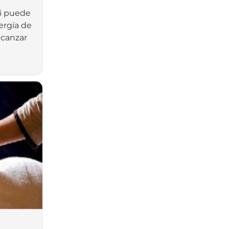
i puede
ergía de
lcanzar