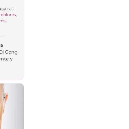
iquetas:
,
dolores
,
tos
,
la
 Qi Gong
ente y