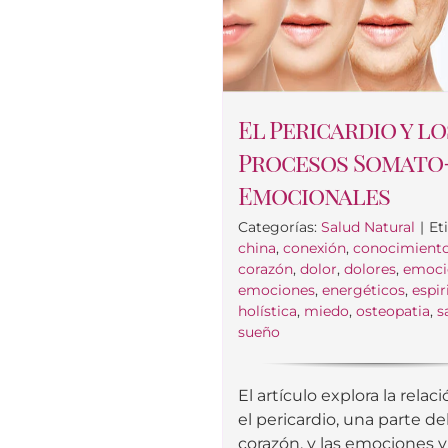
El Pericardio y lo
Procesos Somato
Emocionales
Categorías:
Salud Natural
|
Et
china
,
conexión
,
conocimient
corazón
,
dolor
,
dolores
,
emoci
emociones
,
energéticos
,
espir
holística
,
miedo
,
osteopatia
,
s
sueño
El artículo explora la relac
el pericardio, una parte de
corazón, y las emociones y