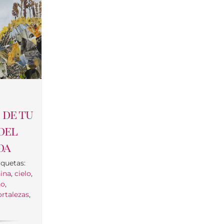
 de tu
del
da
iquetas:
ina
,
cielo
,
no
,
ortalezas
,