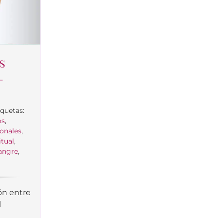
s
-
iquetas:
os
,
onales
,
itual
,
angre
,
ión entre
l