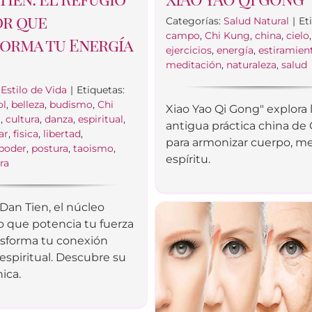
or que
Categorías:
Salud Natural
|
Et
campo
,
Chi Kung
,
china
,
cielo
orma tu Energía
ejercicios
,
energía
,
estiramien
meditación
,
naturaleza
,
salud
:
Estilo de Vida
|
Etiquetas:
ol
,
belleza
,
budismo
,
Chi
Xiao Yao Qi Gong" explora 
a
,
cultura
,
danza
,
espiritual
,
antigua práctica china de
ar
,
fisica
,
libertad
,
para armonizar cuerpo, m
poder
,
postura
,
taoismo
,
espíritu.
rra
 Dan Tien, el núcleo
o que potencia tu fuerza
ansforma tu conexión
 espiritual. Descubre su
ica.