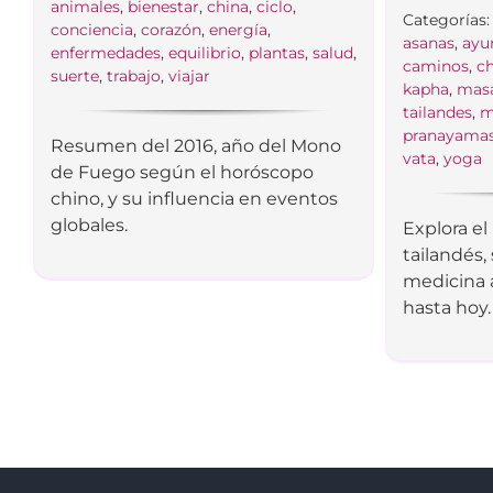
animales
,
bienestar
,
china
,
ciclo
,
Categorías
conciencia
,
corazón
,
energía
,
asanas
,
ayu
enfermedades
,
equilibrio
,
plantas
,
salud
,
caminos
,
c
suerte
,
trabajo
,
viajar
kapha
,
mas
tailandes
,
m
pranayama
Resumen del 2016, año del Mono
vata
,
yoga
de Fuego según el horóscopo
chino, y su influencia en eventos
globales.
Explora el
tailandés,
medicina 
hasta hoy.