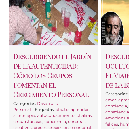
Descubriendo el Jardín
Descub
de la Autenticidad:
Oculto
Cómo los Grupos
El Via
Fomentan el
de la 
Crecimiento Personal
Categorías
amor
,
apre
Categorías:
Desarrollo
conciencia
Personal
|
Etiquetas:
afecto
,
aprender
,
conscienci
arteterapia
,
autoconocimiento
,
chakras
,
emocionale
circunstancias
,
conciencia
,
corporal
,
felices
,
hum
creativos
,
crecer
,
crecimiento personal
,