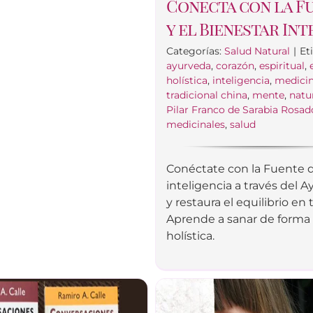
Conecta con la F
y el Bienestar Int
Categorías:
Salud Natural
|
Et
ayurveda
,
corazón
,
espiritual
,
holística
,
inteligencia
,
medici
tradicional china
,
mente
,
natu
Pilar Franco de Sarabia Rosad
medicinales
,
salud
Conéctate con la Fuente 
inteligencia a través del 
y restaura el equilibrio en 
Aprende a sanar de forma
holística.