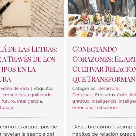
lá de las Letras:
Conectando
e a Través de los
Corazones: El Art
ipos en la
Cultivar Relacio
ura
que Transforman 
:
Estilo de Vida
|
Etiquetas:
Categorías:
Desarrollo
l
,
emociones
,
equilibrado
,
Personal
|
Etiquetas:
éxito
,
fel
,
futuro
,
inteligencia
,
gratitud
,
inteligencia
,
intelige
trabajo
emocional
,
relaciones
cómo los arquetipos de
Descubre cómo los simpl
a revelan la esencia del
hábitos de relación pued