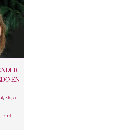
ender
edo en
al
,
Mujer
cional
,