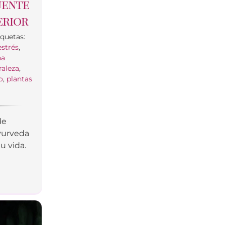
uente
erior
iquetas:
estrés
,
na
raleza
,
o
,
plantas
de
Ayurveda
tu vida.