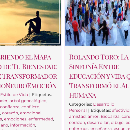
riendo el Mapa
Rolando Toro: La
 de Tu Bienestar:
Sinfonía Entre
je Transformador
Educación y Vida 
BioNeuroEmoción
Transformó el A
Humana
:
Estilo de Vida
|
Etiquetas:
nder
,
arbol genealógico
,
Categorías:
Desarrollo
,
confianza
,
conflicto
,
Personal
|
Etiquetas:
afectivi
a
,
corazón
,
emocional
,
amistad
,
amor
,
Biodanza
,
cán
s
,
emociones
,
enfermedad
,
corazón
,
desarrollar
,
dibujo
,
e
ano
,
información
,
enfermos
,
enseñanza
,
escuela