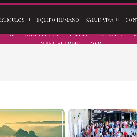
RTICULOS
EQUIPO HUMANO
SALUD VIVA
CON
rsonal
Estilo De Vida
Familia
Nutrición
S
Mujer Saludable
Yoga