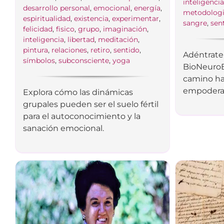
inteligenci
desarrollo personal
,
emocional
,
energía
,
metodolog
espiritualidad
,
existencia
,
experimentar
,
sangre
,
sen
felicidad
,
fisico
,
grupo
,
imaginación
,
inteligencia
,
libertad
,
meditación
,
pintura
,
relaciones
,
retiro
,
sentido
,
Adéntrate 
símbolos
,
subconsciente
,
yoga
BioNeuro
camino hac
empoderam
Explora cómo las dinámicas
grupales pueden ser el suelo fértil
para el autoconocimiento y la
sanación emocional.