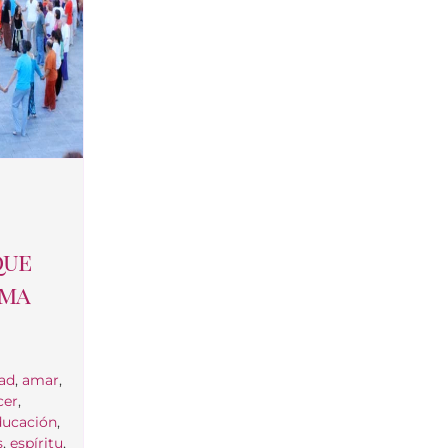
que
lma
dad
,
amar
,
cer
,
ducación
,
s
,
espíritu
,