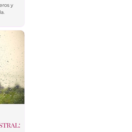
eros y
a.
stral: