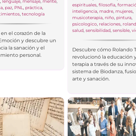
a
,
lenguaje
,
mensaje
,
mente
,
espirituales
,
filosofía
,
formaci
ia
,
paz
,
PNL
,
práctica
,
inteligencia
,
madre
,
mujeres
,
timientos
,
tecnología
musicoterapia
,
niño
,
pintura
,
psicologico
,
relaciones
,
rolan
salud
,
sensibilidad
,
sensible
,
vi
en el corazón de la
Emoción y descubre un
ia la sanación y el
Descubre cómo Rolando T
iento personal.
revolucionó la educación y
terapia a través de su inn
sistema de Biodanza, fus
arte y sanación.