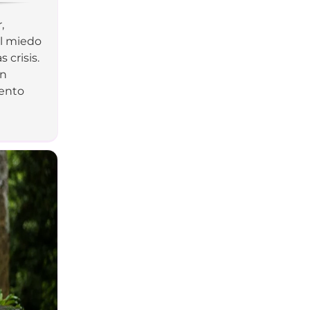
,
el miedo
 crisis.
en
iento