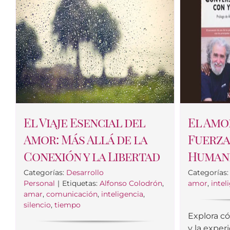
El Viaje Esencial del
El Amo
Amor: Más Allá de la
Fuerza
Conexión y la Libertad
Human
Categorías:
Desarrollo
Categorías
Personal
|
Etiquetas:
Alfonso Colodrón
,
amor
,
intel
amar
,
comunicación
,
inteligencia
,
silencio
,
tiempo
Explora có
y la exper