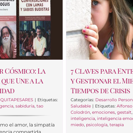
r Cósmico: La
7 Claves para Ent
 que Une a la
y Gestionar el Mi
idad
Tiempos de Crisis
:
QUITAPESARES
|
Etiquetas:
Categorías:
Desarrollo Person
igencia
,
sabiduría
,
tao
Saludable
|
Etiquetas:
Alfonso
Colodrón
,
emociones
,
gestalt
,
inteligencia
,
inteligencia emo
mo el amor, la simpatía
miedo
,
psicología
,
terapia
iencia compartida