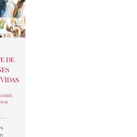
e de
nes
Vidas
icidad
,
ncia
es
en