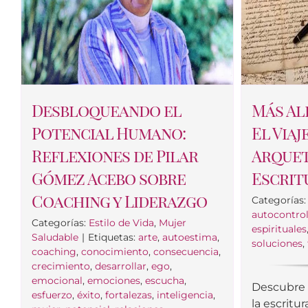
Desbloqueando el
Más Al
Potencial Humano:
El Viaj
Reflexiones de Pilar
Arquet
Gómez Acebo sobre
Escrit
Coaching y Liderazgo
Categorías
autocontro
Categorías:
Estilo de Vida
,
Mujer
espirituales
Saludable
|
Etiquetas:
arte
,
autoestima
,
soluciones
,
coaching
,
conocimiento
,
consecuencia
,
crecimiento
,
desarrollar
,
ego
,
emocional
,
emociones
,
escucha
,
Descubre 
esfuerzo
,
éxito
,
fortalezas
,
inteligencia
,
la escritur