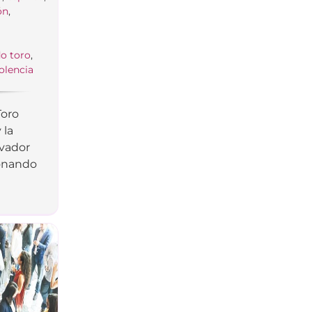
ón
,
do toro
,
olencia
oro
 la
ovador
ionando