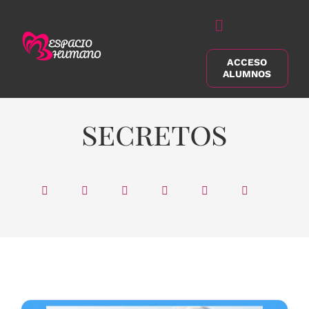
Saltar
al
Alternar
contenido
navegación
ACCESO
Buscar:
ALUMNOS
secretos