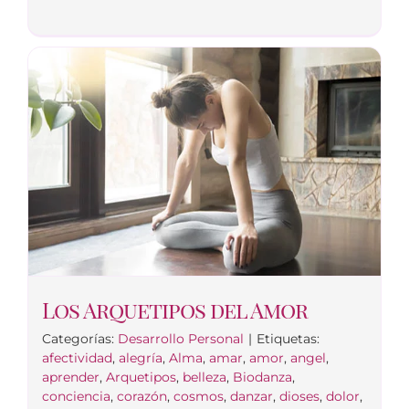
Los Arquetipos del Amor
Categorías:
Desarrollo Personal
|
Etiquetas:
afectividad
,
alegría
,
Alma
,
amar
,
amor
,
angel
,
aprender
,
Arquetipos
,
belleza
,
Biodanza
,
conciencia
,
corazón
,
cosmos
,
danzar
,
dioses
,
dolor
,