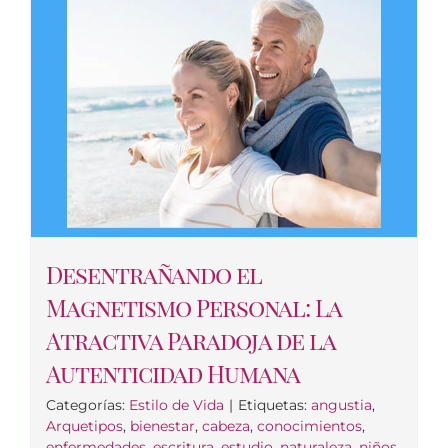
Desentrañando el
Magnetismo Personal: La
Atractiva Paradoja de la
Autenticidad Humana
Categorías:
Estilo de Vida
|
Etiquetas:
angustia
,
Arquetipos
,
bienestar
,
cabeza
,
conocimientos
,
enfermedades
,
escritura
,
estudio
,
naturaleza
,
niños
,