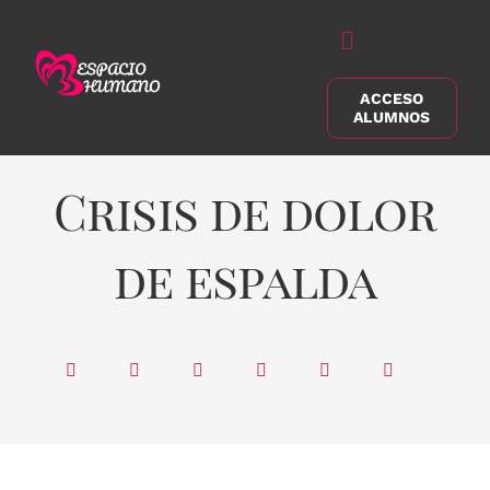
Saltar
al
Alternar
contenido
navegación
ACCESO
Buscar:
ALUMNOS
Crisis de dolor
de espalda