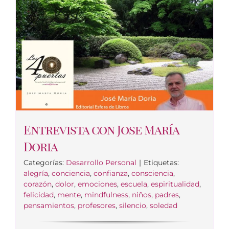
Entrevista con Jose María
Doria
Categorías:
Desarrollo Personal
|
Etiquetas:
alegría
,
conciencia
,
confianza
,
consciencia
,
corazón
,
dolor
,
emociones
,
escuela
,
espiritualidad
,
felicidad
,
mente
,
mindfulness
,
niños
,
padres
,
pensamientos
,
profesores
,
silencio
,
soledad