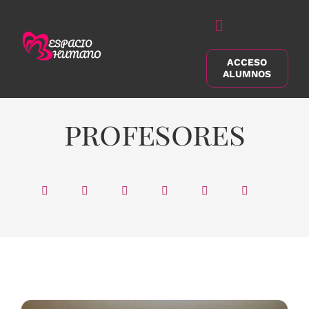
Saltar
al
Alternar
contenido
navegación
ACCESO
Buscar:
ALUMNOS
profesores