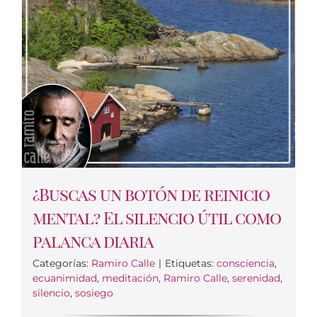
¿Buscas un botón de reinicio
mental? El silencio útil como
palanca diaria
Categorías:
Ramiro Calle
|
Etiquetas:
consciencia
,
ecuanimidad
,
meditación
,
Ramiro Calle
,
serenidad
,
silencio
,
sosiego