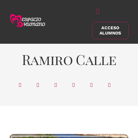
Saltar
al
Alternar
contenido
navegación
ACCESO
Buscar:
ALUMNOS
Ramiro Calle