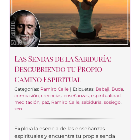
Las Sendas de la Sabiduría:
Descubriendo tu Propio
Camino Espiritual
Categorías:
Ramiro Calle
|
Etiquetas:
Babaji
,
Buda
,
compasión
,
creencias
,
enseñanzas
,
espiritualidad
,
meditación
,
paz
,
Ramiro Calle
,
sabiduría
,
sosiego
,
zen
Explora la esencia de las enseñanzas
espirituales y encuentra tu propia senda