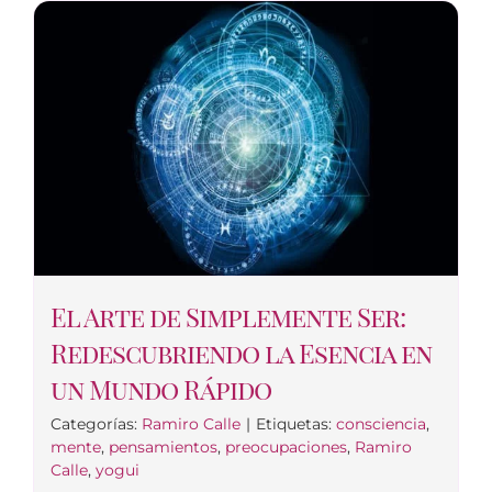
El Arte de Simplemente Ser:
Redescubriendo la Esencia en
un Mundo Rápido
Categorías:
Ramiro Calle
|
Etiquetas:
consciencia
,
mente
,
pensamientos
,
preocupaciones
,
Ramiro
Calle
,
yogui