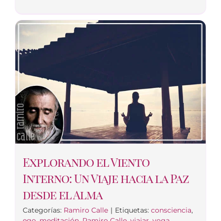
Explorando el Viento
Interno: Un Viaje hacia la Paz
desde el Alma
Categorías:
Ramiro Calle
|
Etiquetas:
consciencia
,
ego
,
meditación
,
Ramiro Calle
,
viajar
,
yoga