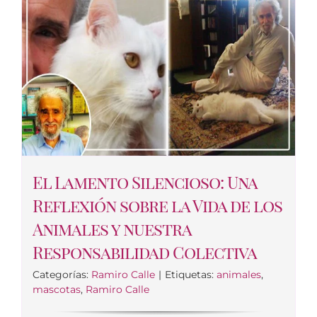
El Lamento Silencioso: Una
Reflexión sobre la Vida de los
Animales y nuestra
Responsabilidad Colectiva
Categorías:
Ramiro Calle
|
Etiquetas:
animales
,
mascotas
,
Ramiro Calle