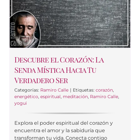
Descubre el Corazón: La
Senda Mística Hacia Tu
Verdadero Ser
Categorías:
Ramiro Calle
|
Etiquetas:
corazón
,
energético
,
espiritual
,
meditación
,
Ramiro Calle
,
yogui
Explora el poder espiritual del corazón y
encuentra el amor y la sabiduría que
transforman tu vida. Conecta contigo