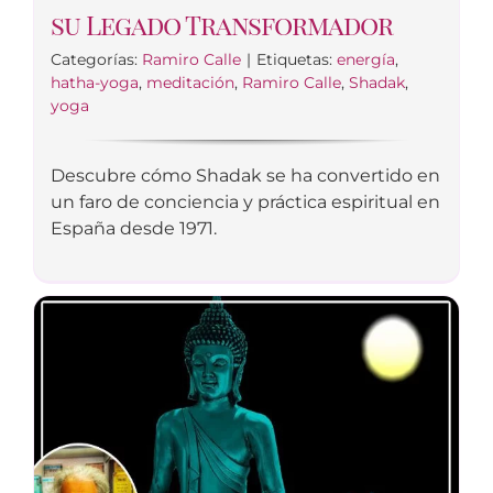
su Legado Transformador
Categorías:
Ramiro Calle
|
Etiquetas:
energía
,
hatha-yoga
,
meditación
,
Ramiro Calle
,
Shadak
,
yoga
Descubre cómo Shadak se ha convertido en
un faro de conciencia y práctica espiritual en
España desde 1971.