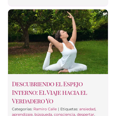
Descubriendo el Espejo
Interno: El Viaje hacia el
Verdadero Yo
Categorías:
Ramiro Calle
|
Etiquetas:
ansiedad
,
aprendizaje
,
búsqueda
,
consciencia
,
despertar
,