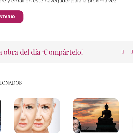
e y email en este navegador para la próxima vez.
 obra del día ¡Compártelo!
cionados