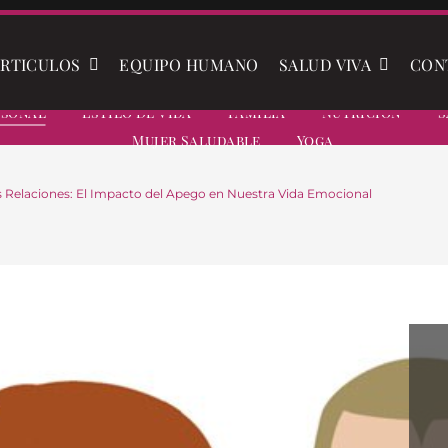
RTICULOS
EQUIPO HUMANO
SALUD VIVA
CON
rsonal
Estilo De Vida
Familia
Nutrición
S
Mujer Saludable
Yoga
s Relaciones: El Impacto del Apego en Nuestra Vida Emocional