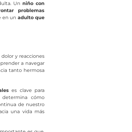
dulta. Un
niño con
rontar problemas
e en un
adulto que
 dolor y reacciones
 aprender a navegar
ncia tanto hermosa
ales
es clave para
cia determina cómo
ontinua de nuestro
hacia una vida más
importante es que,