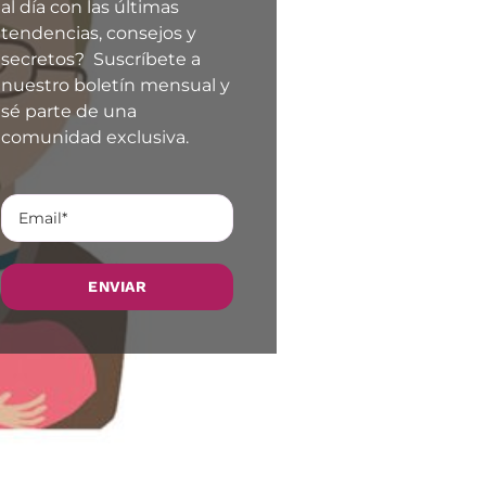
al día con las últimas
tendencias, consejos y
secretos? Suscríbete a
nuestro boletín mensual y
sé parte de una
comunidad exclusiva.