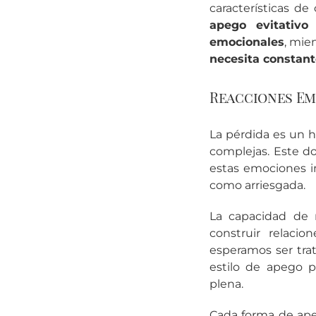
características d
apego evitativo
p
emocionales
, mie
necesita constant
Reacciones Em
La pérdida es un h
complejas. Este d
estas emociones i
como arriesgada.
La capacidad de 
construir relacio
esperamos ser tra
estilo de apego p
plena.
Cada forma de ape