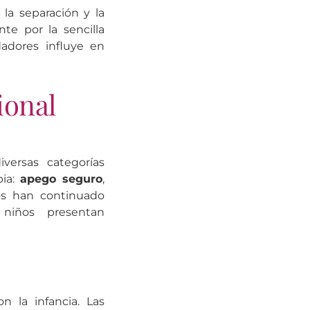
la separación y la
te por la sencilla
adores influye en
ional
versas categorías
pia:
apego seguro
,
ios han continuado
niños presentan
 la infancia. Las