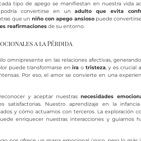
e cada tipo de apego se manifiestan en nuestra vida a
odría convertirse en un
adulto que evita conf
ntras que un
niño con apego ansioso
puede convertirs
es reafirmaciones
de su entorno.
ocionales a la Pérdida
ilo omnipresente en las relaciones afectivas, generando
olor puede transformarse en
ira
o
tristeza
, y es crucial
ntensas. Por eso, el amor se convierte en una experie
reconocer y aceptar nuestras
necesidades emocion
nes satisfactorias. Nuestro aprendizaje en la infan
tados y cómo actuamos con terceros. La exploración c
uede enriquecer nuestras interacciones y guiarnos 
go nos ofrece un mapa emocional único, pero lo más 