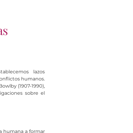
as
ablecemos lazos
 conflictos humanos.
Bowlby (1907-1990),
gaciones sobre el
ia humana a formar