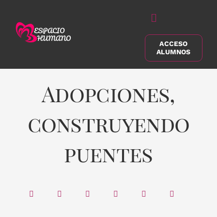
Saltar
al
Alternar
contenido
navegación
ACCESO
Buscar:
ALUMNOS
Adopciones,
construyendo
puentes