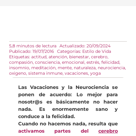
5,8 minutos de lectura
Actualizado: 20/09/2024
Publicado: 19/07/2016
Categorías:
Estilo de Vida
Etiquetas:
actitud
,
atención
,
bienestar
,
cerebro
,
compasión
,
consciencia
,
emocional
,
estrés
,
felicidad
,
insomnio
,
meditación
,
mente
,
naturaleza
,
neurociencia
,
oxigeno
,
sistema inmune
,
vacaciones
,
yoga
Las Vacaciones y la Neurociencia se
ponen de acuerdo: Lo mejor para
nosotr@s es básicamente no hacer
nada. Es enormemente sano y
conduce a la felicidad.
Cuando no hacemos nada, resulta que
activamos partes del
cerebro