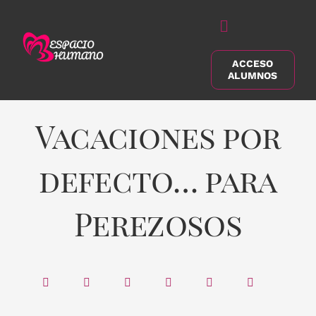
Saltar
al
Alternar
contenido
navegación
ACCESO
Buscar:
ALUMNOS
Vacaciones por
defecto… para
Perezosos