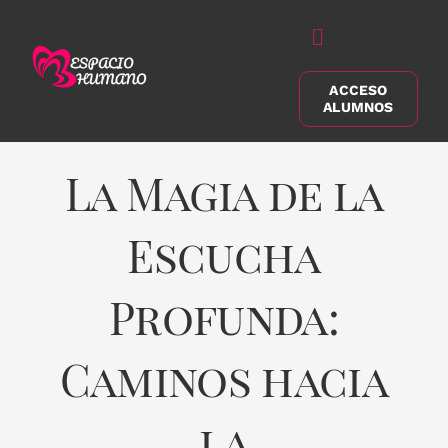
Saltar
al
Alternar
contenido
navegación
ACCESO
Buscar:
ALUMNOS
La Magia de la
Escucha
Profunda:
Caminos hacia
la