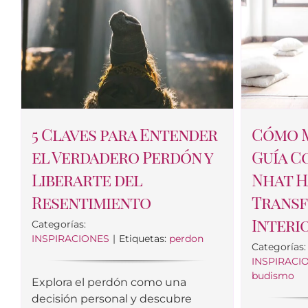
5 Claves para Entender
Cómo M
el Verdadero Perdón y
Guía C
Liberarte del
Nhat H
Resentimiento
Transf
Interi
Categorías:
INSPIRACIONES
|
Etiquetas:
perdon
Categorías:
INSPIRACI
budismo
Explora el perdón como una
decisión personal y descubre