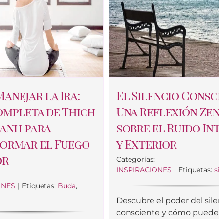
anejar la Ira:
El Silencio Consc
ompleta de Thich
Una Reflexión Ze
anh para
sobre el Ruido In
ormar el Fuego
y Exterior
or
Categorías:
INSPIRACIONES
|
Etiquetas:
s
ONES
|
Etiquetas:
Buda
,
Descubre el poder del sile
consciente y cómo puede