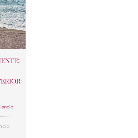
iente:
n
terior
ilencio
ncio