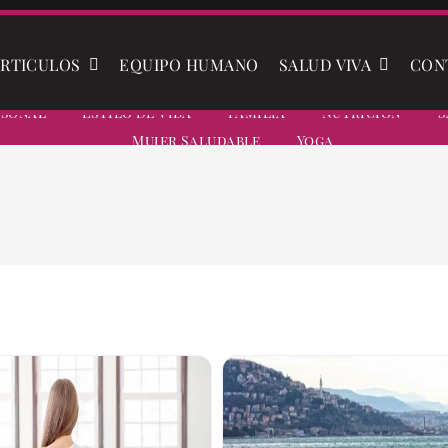
RTICULOS
EQUIPO HUMANO
SALUD VIVA
CON
rsonal
Estilo De Vida
Familia
Nutrición
S
Mujer Saludable
Yoga