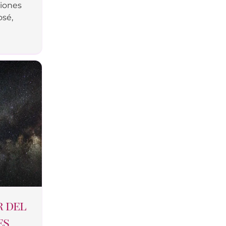
xiones
osé,
r del
es