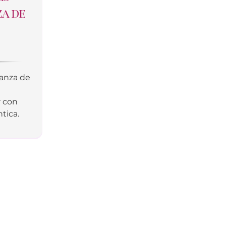
za de
ñanza de
r con
tica.