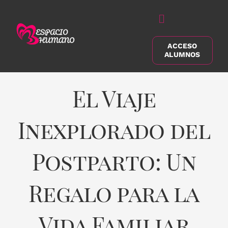
Saltar
al
Alternar
contenido
navegación
ACCESO
Buscar:
ALUMNOS
El Viaje
Inexplorado del
Postparto: Un
Regalo para la
Vida Familiar