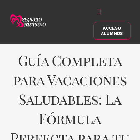
Saltar
al
Alternar
contenido
navegación
ACCESO
Buscar:
ALUMNOS
Guía Completa
para Vacaciones
Saludables: La
Fórmula
Perfecta para tu