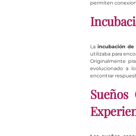
permiten conexione
Incubaci
La
incubación de
utilizaba para enc
Originalmente pra
evolucionado a l
encontrar respues
Sueños 
Experien