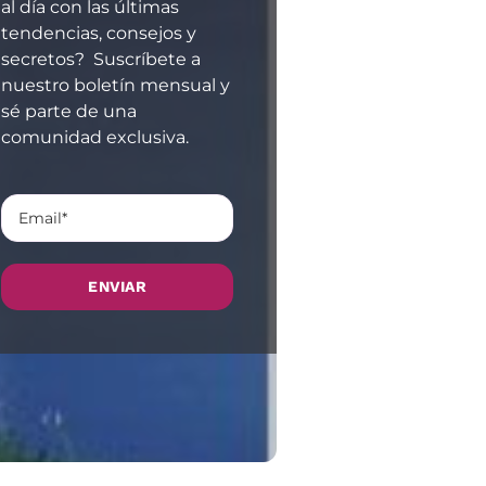
al día con las últimas
tendencias, consejos y
secretos? Suscríbete a
nuestro boletín mensual y
sé parte de una
comunidad exclusiva.