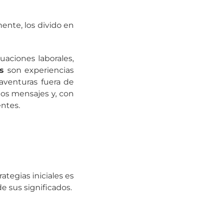
ente, los divido en
uaciones laborales,
s
son experiencias
venturas fuera de
tos mensajes y, con
ntes.
ategias iniciales es
 de sus significados.
s