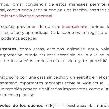
rnos. Tomar conciencia de estos mensajes permite 
rial, convirtiendo cada sueño en una lección insertada
miento y libertad personal
.
s sueños provienen de nuestro
inconsciente
, abrimos 
en cuidado y aprendizaje. Cada sueño es un registro p
ual podemos acceder.
urrentes
, como casas, caminos, animales, agua, vol
erpretación puede ser más accesible de lo que se pi
o de los sueños enriquecerá tu vida y te permitirá 
.
igo soñó con una casa sin techo y un ejército en el cam
esentrañó importantes mensajes sobre su vida actual.
ue también poseen significados importantes, como el
n
merece explorarse.
iveles de los sueños
reflejan la existencia de mundo