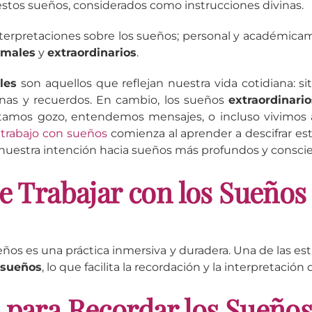
estos sueños, considerados como instrucciones divinas.
erpretaciones sobre los sueños; personal y académicam
rmales
y
extraordinarios
.
les
son aquellos que reflejan nuestra vida cotidiana: sit
nas y recuerdos. En cambio, los sueños
extraordinario
amos gozo, entendemos mensajes, o incluso vivimos a
l
trabajo con sueños
comienza al aprender a descifrar es
 nuestra intención hacia sueños más profundos y conscie
de Trabajar con los Sueños
eños es una práctica inmersiva y duradera. Una de las estr
 sueños
, lo que facilita la recordación y la interpretación
 para Recordar los Sueño