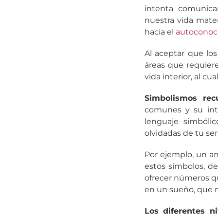
intenta comunica
nuestra vida mate
hacia el
autoconoci
Al aceptar que lo
áreas que requier
vida interior, al c
Simbolismos rec
comunes y su int
lenguaje simbólic
olvidadas de tu ser
Por ejemplo, un am
estos símbolos, d
ofrecer números q
en un sueño, que 
Los diferentes n