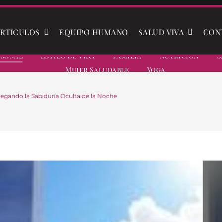
RTICULOS
EQUIPO HUMANO
SALUD VIVA
CON
rsonal
Estilo De Vida
Familia
Nutrición
S
Mujer Saludable
Yoga
egando la Sabiduría Oculta de la Noche