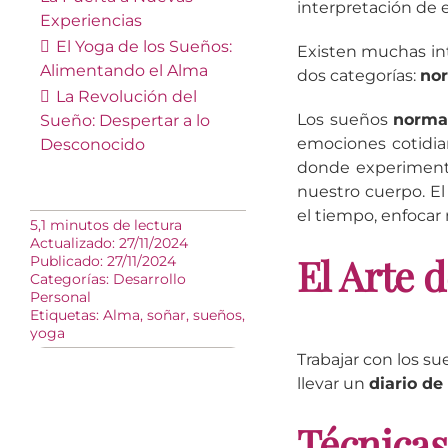
interpretación de 
Experiencias
El Yoga de los Sueños:
Existen muchas int
Alimentando el Alma
dos categorías:
no
La Revolución del
Los sueños
norma
Sueño: Despertar a lo
emociones cotidia
Desconocido
donde experiment
nuestro cuerpo. E
el tiempo, enfocar
5,1 minutos de lectura
Actualizado: 27/11/2024
El Arte 
Publicado: 27/11/2024
Categorías:
Desarrollo
Personal
Etiquetas:
Alma
,
soñar
,
sueños
,
yoga
Trabajar con los su
llevar un
diario de
Técnicas