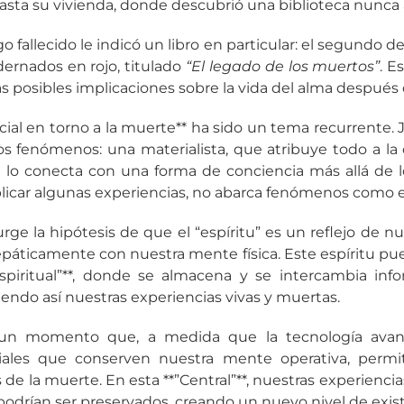
hasta su vivienda, donde descubrió una biblioteca nunca 
igo fallecido le indicó un libro en particular: el segundo d
rnados en rojo, titulado
“El legado de los muertos”
. E
 las posibles implicaciones sobre la vida del alma después
ncial en torno a la muerte** ha sido un tema recurrente.
os fenómenos: una materialista, que atribuye todo a la 
ue lo conecta con una forma de conciencia más allá de lo 
icar algunas experiencias, no abarca fenómenos como el
rge la hipótesis de que el “espíritu” es un reflejo de nu
epáticamente con nuestra mente física. Este espíritu pu
espiritual”**, donde se almacena y se intercambia inf
iendo así nuestras experiencias vivas y muertas.
n momento que, a medida que la tecnología avanz
riales que conserven nuestra mente operativa, permi
de la muerte. En esta **”Central”**, nuestras experiencia
podrían ser preservados, creando un nuevo nivel de exist