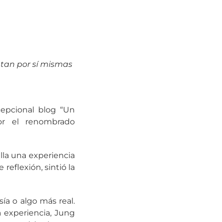
ntan por sí mismas
epcional blog “Un
or el renombrado
alla una experiencia
eflexión, sintió la
ía o algo más real.
a experiencia, Jung