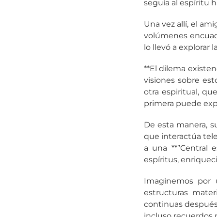
seguía al espíritu 
Una vez allí, el am
volúmenes encuade
lo llevó a explorar
**El dilema existe
visiones sobre est
otra espiritual, q
primera puede expl
De esta manera, su
que interactúa tel
a una **”Central 
espíritus, enriquec
Imaginemos por u
estructuras mate
continuas después 
incluso recuerdos 