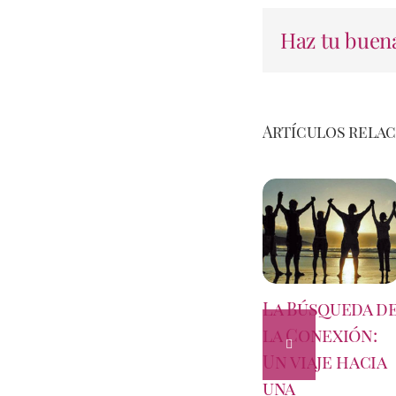
Haz tu buena
Artículos rela
La Búsqueda d
la Conexión:
Un viaje hacia
una