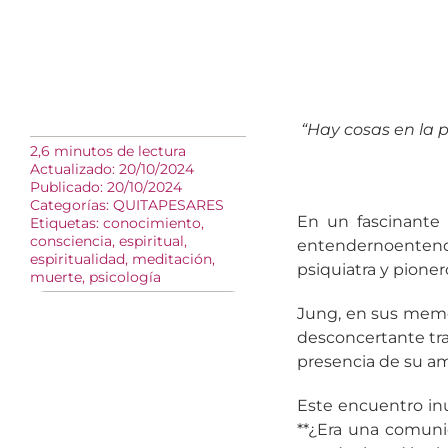
“Hay cosas en la 
2,6 minutos de lectura
Actualizado: 20/10/2024
Publicado: 20/10/2024
Categorías:
QUITAPESARES
En un fascinante 
Etiquetas:
conocimiento
,
consciencia
,
espiritual
,
entendernoenten
espiritualidad
,
meditación
,
psiquiatra y pionero
muerte
,
psicología
Jung, en sus memo
desconcertante tra
presencia de su ami
Este encuentro inu
**¿Era una comunic