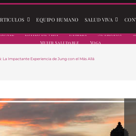
RTICULOS
EQUIPO HUMANO
SALUD VIVA
CON
rsonal
Estilo De Vida
Familia
Nutrición
S
Mujer Saludable
Yoga
á: La Impactante Experiencia de Jung con el Más Allá