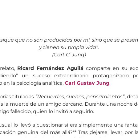
psique que no son producidas por mí, sino que se prese
y tienen su propia vida”.
(Carl. G. Jung)
relato,
Ricard Fernández Aguilá
comparte en su exc
diendo” un suceso extraordinario protagonizado p
 en la psicología analítica,
Carl Gustav Jung
.
rias tituladas
“Recuerdos, sueños, pensamientos”
, det
s la muerte de un amigo cercano. Durante una noche de r
go fallecido, quien lo invitó a seguirlo.
sual lo llevó a cuestionar si era simplemente una fantas
ación genuina del más allá?** Tras dejarse llevar por l