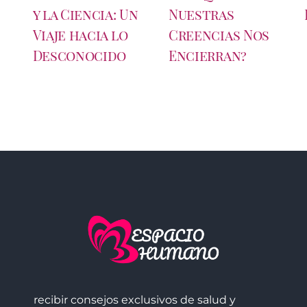
y la Ciencia: Un
Nuestras
Viaje hacia lo
Creencias Nos
Desconocido
Encierran?
recibir consejos exclusivos de salud y