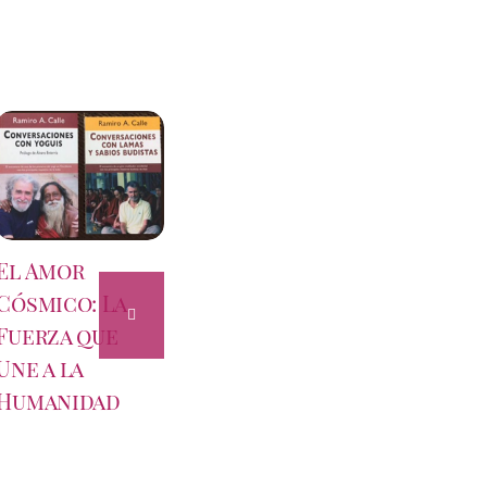
El Amor
Intuición y
La Mo
Cósmico: La
Conocimiento:
la V
Fuerza que
El Tango que
Esenc
Une a la
Define
Liber
Humanidad
Nuestro
Refl
Entendimiento
del R
Sime