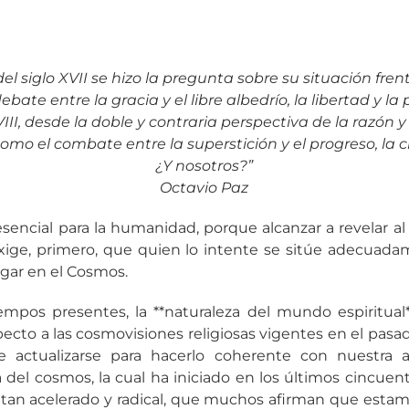
el siglo XVII se hizo la pregunta sobre su situación fren
ebate entre la gracia y el libre albedrío, la libertad y la
XVIII, desde la doble y contraria perspectiva de la razón y
 como el combate entre la superstición y el progreso, la ci
¿Y nosotros?”
Octavio Paz
sencial para la humanidad, porque alcanzar a revelar a
exige, primero, que quien lo intente se sitúe adecuada
ugar en el Cosmos.
empos presentes, la **naturaleza del mundo espiritual*
pecto a las cosmovisiones religiosas vigentes en el pasad
 actualizarse para hacerlo coherente con nuestra a
ica del cosmos, la cual ha iniciado en los últimos cincue
 tan acelerado y radical, que muchos afirman que estam