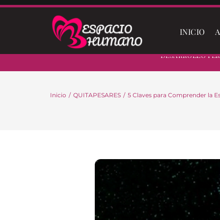
Saltar
al
contenido
INICIO
A
Desarrollo Pe
Inicio
QUITAPESARES
5 Claves para Comprender la Es