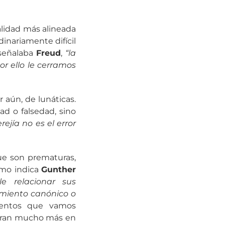
alidad más alineada
dinariamente difícil
 señalaba
Freud
,
“la
 ello le cerramos
 aún, de lunáticas.
d o falsedad, sino
erejía no es el error
ue son prematuras,
omo indica
Gunther
e relacionar sus
imiento canónico o
ientos que vamos
moran mucho más en