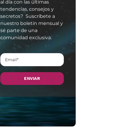
al día con las últimas
tendencias, consejos y
secretos? Suscríbete a
nuestro boletín mensual y
sé parte de una
comunidad exclusiva.