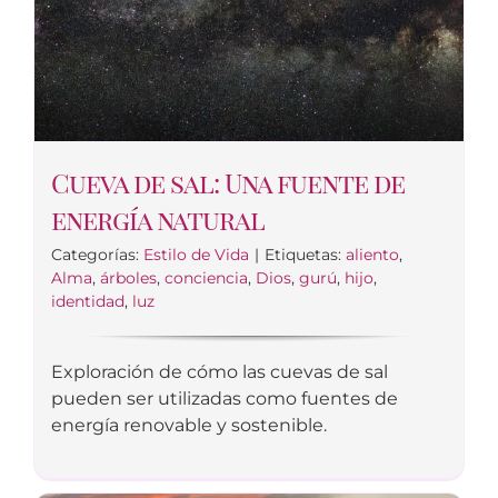
Cueva de sal: Una fuente de
energía natural
Categorías:
Estilo de Vida
|
Etiquetas:
aliento
,
Alma
,
árboles
,
conciencia
,
Dios
,
gurú
,
hijo
,
identidad
,
luz
Exploración de cómo las cuevas de sal
pueden ser utilizadas como fuentes de
energía renovable y sostenible.