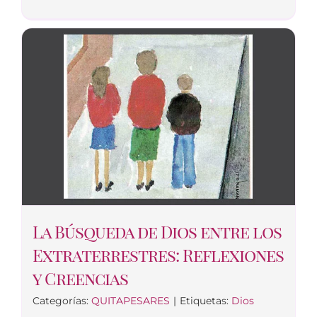
La Búsqueda de Dios entre los
Extraterrestres: Reflexiones
y Creencias
Categorías:
QUITAPESARES
|
Etiquetas:
Dios