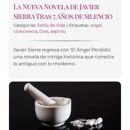
La Nueva Novela de Javier
Sierra Tras 7 Años de Silencio
Categorías:
Estilo de Vida
|
Etiquetas:
angel
,
consciencia
,
Dios
,
espíritu
Javier Sierra regresa con 'El Ángel Perdido',
una novela de intriga histórica que conecta
lo antiguo con lo moderno.