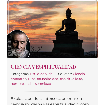
Ciencia y Espiritualidad
Categorías:
Estilo de Vida
|
Etiquetas:
Ciencia
,
creencias
,
Dios
,
ecuanimidad
,
espiritualidad
,
hombre
,
India
,
serenidad
Exploración de la intersección entre la
ciencia moderna y la espiritualidad, y cómo