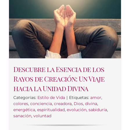
Descubre la Esencia de los
Rayos de Creación: Un Viaje
hacia la Unidad Divina
Categorías:
Estilo de Vida
|
Etiquetas:
amor
,
colores
,
conciencia
,
creadora
,
Dios
,
divina
,
energética
,
espiritualidad
,
evolución
,
sabiduría
,
sanación
,
voluntad