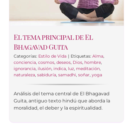
El tema principal de El
Bhagavad Guita
Categorías:
Estilo de Vida
|
Etiquetas:
Alma
,
conciencia
,
cosmos
,
deseos
,
Dios
,
hombre
,
ignorancia
,
ilusión
,
indica
,
luz
,
meditación
,
naturaleza
,
sabiduría
,
samadhi
,
soñar
,
yoga
Análisis del tema central de El Bhagavad
Guita, antiguo texto hindú que aborda la
moralidad, el deber y la espiritualidad.