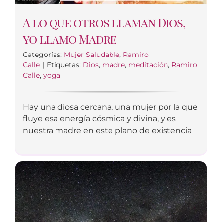
A lo que otros llaman Dios,
yo llamo Madre
Categorías:
Mujer Saludable
,
Ramiro
Calle
|
Etiquetas:
Dios
,
madre
,
meditación
,
Ramiro
Calle
,
yoga
Hay una diosa cercana, una mujer por la que
fluye esa energía cósmica y divina, y es
nuestra madre en este plano de existencia