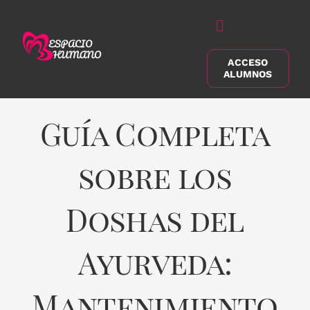
Saltar
al
Alternar
contenido
navegación
ACCESO
Buscar:
ALUMNOS
Guía Completa
sobre los
Doshas del
Ayurveda:
Mantenimiento