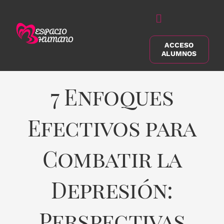
Saltar
al
Alternar
contenido
navegación
ACCESO
Buscar:
ALUMNOS
7 Enfoques
Efectivos para
Combatir la
Depresión:
Perspectivas