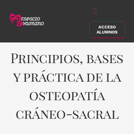
Saltar
al
Alternar
contenido
navegación
ACCESO
Buscar:
ALUMNOS
Principios, bases
y práctica de la
osteopatía
cráneo-sacral