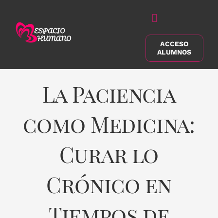
Saltar
al
Alternar
contenido
navegación
ACCESO
Buscar:
ALUMNOS
La Paciencia
como Medicina:
Curar lo
Crónico en
Tiempos de