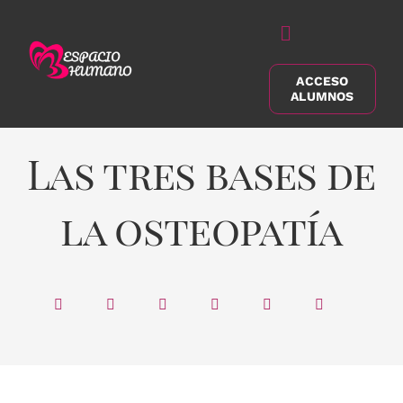
Saltar
al
Alternar
contenido
navegación
ACCESO
Buscar:
ALUMNOS
Las tres bases de
la osteopatía