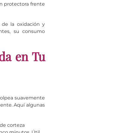
n protectora frente
 de la oxidación y
entes, su consumo
ada en Tu
, golpea suavemente
mente. Aquí algunas
de corteza
nco minutos. Útil