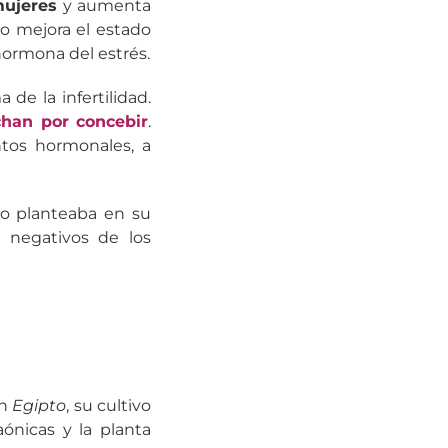
mujeres
y aumenta
o mejora el estado
hormona del estrés.
de la infertilidad.
chan por concebir
.
ntos hormonales, a
 lo planteaba en su
s negativos de los
En
Egipto
, su cultivo
aónicas y la planta