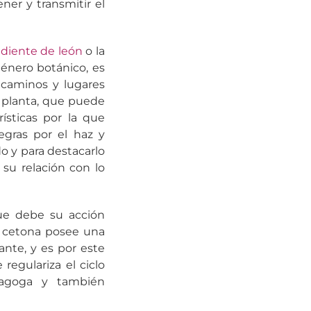
er y transmitir el
l
diente de león
o la
énero botánico, es
 caminos y lugares
a planta, que puede
ísticas por la que
gras por el haz y
o y para destacarlo
 su relación con lo
que debe su acción
a cetona posee una
nte, y es por este
egulariza el ciclo
agoga y también