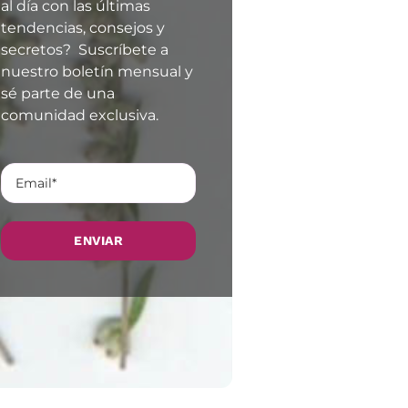
al día con las últimas
tendencias, consejos y
secretos? Suscríbete a
nuestro boletín mensual y
sé parte de una
comunidad exclusiva.