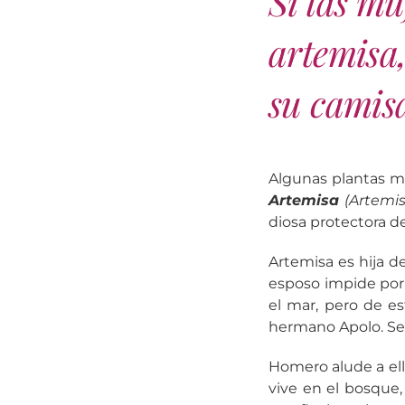
Si las mu
artemisa,
su camis
Algunas plantas me
Artemisa
(Artemis
diosa protectora de
Artemisa es hija d
esposo impide por 
el mar, pero de es
hermano Apolo. Se 
Homero alude a e
vive en el bosque,