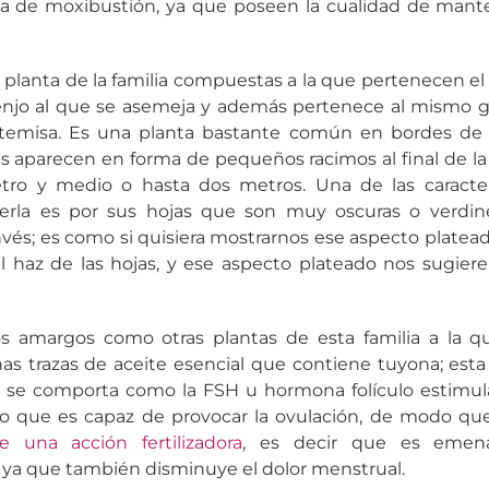
ia de moxibustión, ya que poseen la cualidad de manten
 planta de la familia compuestas a la que pertenecen e
ajenjo al que se asemeja y además pertenece al mismo g
rtemisa. Es una planta bastante común en bordes de
ores aparecen en forma de pequeños racimos al final de l
tro y medio o hasta dos metros. Una de las caracter
rla es por sus hojas que son muy oscuras o verdine
nvés; es como si quisiera mostrarnos ese aspecto platead
 haz de las hojas, y ese aspecto plateado nos sugiere
os amargos como otras plantas de esta familia a la 
ñas trazas de aceite esencial que contiene tuyona; est
 se comporta como la FSH u hormona folículo estimula
 que es capaz de provocar la ovulación, de modo que r
ne una acción fertilizadora
, es decir que es emen
 ya que también disminuye el dolor menstrual.