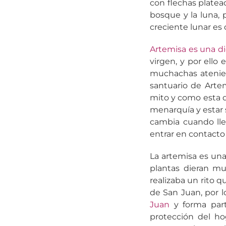
con flechas platea
bosque y la luna, 
creciente lunar es
Artemisa es una di
virgen, y por ello
muchachas atenien
santuario de Artem
mito y como esta d
menarquía y estar s
cambia cuando lleg
entrar en contact
La artemisa es un
plantas dieran mu
realizaba un rito 
de San Juan, por 
Juan
y forma part
protección del hog