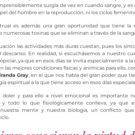
mprensiblemente surgía de vez en cuando sangre, y es
apel del hombre en la reproducción, ni los ciclos femeni
trual es además una gran oportunidad que tiene la m
de numerosas toxinas que se eliminan a través de la sang
uación las actividades más duras cuestan, pues los sí
l descanso. En realidad, si escuchásemos a nuestro cu
iciar, ya que en esos días se invita especialmente a la 
n las mejores condiciones físicas y anímicas para ello, c
iranda Gray
, en el que nos habla del gran poder que tie
ía espiritual a la que tiene acceso en esos días especiale
 doler y para ello a nivel emocional es importante n
 y todo lo que fisiológicamente conlleva, ya que 
 nuestra mente y nuestra biología, un conflicto qu
iclo.