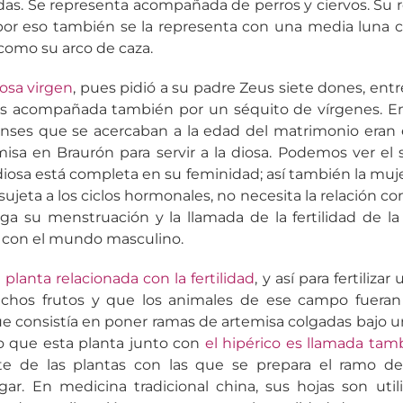
das. Se representa acompañada de perros y ciervos. Su re
por eso también se la representa con una media luna c
 como su arco de caza.
osa virgen
, pues pidió a su padre Zeus siete dones, ent
 es acompañada también por un séquito de vírgenes. En
ses que se acercaban a la edad del matrimonio eran 
isa en Braurón para servir a la diosa. Podemos ver el 
iosa está completa en su feminidad; así también la muje
ujeta a los ciclos hormonales, no necesita la relación co
a su menstruación y la llamada de la fertilidad de la
o con el mundo masculino.
a
planta relacionada con la fertilidad
, y así para fertiliz
chos frutos y que los animales de ese campo fueran 
que consistía en poner ramas de artemisa colgadas bajo u
lo que esta planta junto con
el hipérico es llamada tam
e de las plantas con las que se prepara el ramo de
ar. En medicina tradicional china, sus hojas son utili