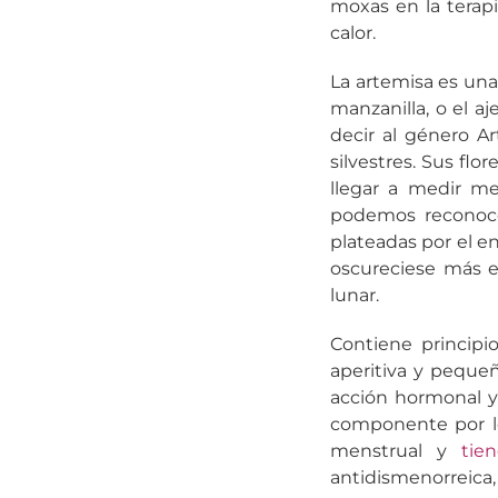
moxas en la terap
calor.
La artemisa es una
manzanilla, o el 
decir al género A
silvestres. Sus fl
llegar a medir me
podemos reconoce
plateadas por el e
oscureciese más el
lunar.
Contiene principi
aperitiva y peque
acción hormonal y
componente por lo
menstrual y
tie
antidismenorreica,