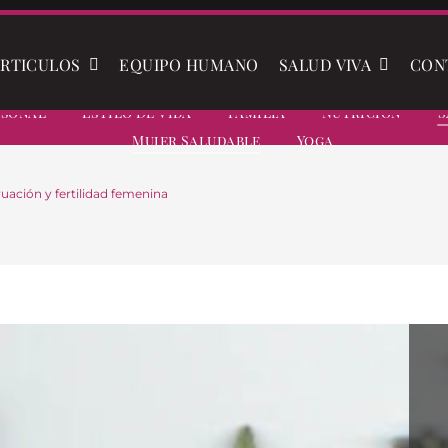
RTICULOS
EQUIPO HUMANO
SALUD VIVA
CON
rsonal
Estilo De Vida
Familia
Nutrición
S
Mujer Saludable
Yoga
uación y fertilidad femenina