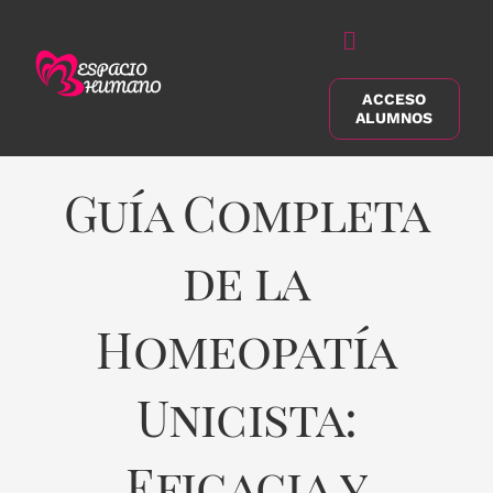
Saltar
al
Alternar
contenido
navegación
ACCESO
Buscar:
ALUMNOS
Guía Completa
de la
Homeopatía
Unicista:
Eficacia y