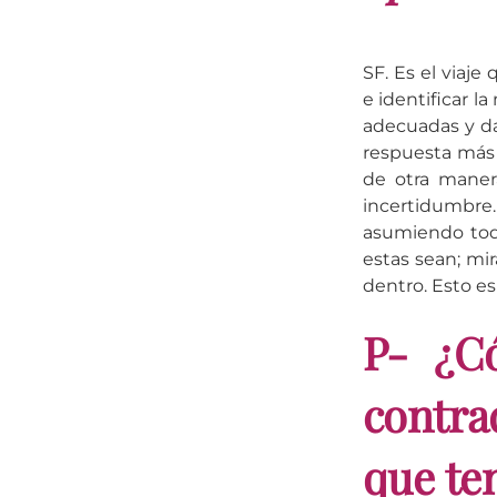
SF. Es el viaje
e identificar l
adecuadas y da
respuesta más 
de otra manera
incertidumbre.
asumiendo tod
estas sean; mir
dentro. Esto e
P- ¿C
contra
que te