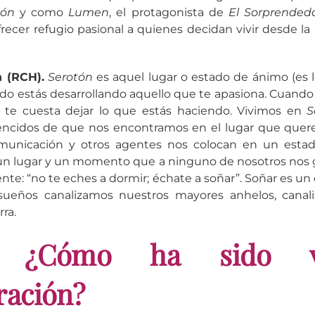
tón
y como
Lumen
, el protagonista de
El Sorprendedo
frecer refugio pasional a quienes decidan vivir desde la
 (RCH).
Serotón
es aquel lugar o estado de ánimo (es 
o estás desarrollando aquello que te apasiona. Cuando t
 te cuesta dejar lo que estás haciendo. Vivimos en
S
ncidos de que nos encontramos en el lugar que quere
unicación y otros agentes nos colocan en un esta
, un lugar y un momento que a ninguno de nosotros nos 
nte: “no te eches a dormir; échate a soñar”. Soñar es un 
 sueños canalizamos nuestros mayores anhelos, canal
rra.
¿Cómo ha sido vu
ración?