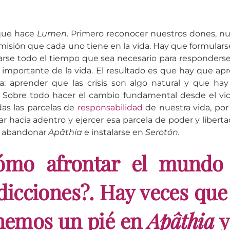
 que hace
Lumen
. Primero reconocer nuestros dones, nu
a misión que cada uno tiene en la vida. Hay que formular
rse todo el tiempo que sea necesario para responderse
importante de la vida. El resultado es que hay que ap
: aprender que las crisis son algo natural y que ha
 Sobre todo hacer el cambio fundamental desde el vic
as las parcelas de
responsabilidad
de nuestra vida, po
ar hacia adentro y ejercer esa parcela de poder y liber
s abandonar
Apâthia
e instalarse en
Serotón.
ómo afrontar el mundo 
dicciones?. Hay veces que
nemos un pié en
Apâthia
y