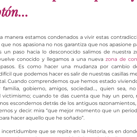
otón
…
 manera estamos condenados a vivir estas contradicci
o que nos apasiona no nos garantiza que nos apasione par
un paso hacia lo desconocido salimos de nuestra z
vuelve conocido y llegamos a una nueva
zona de con
 pasos. Es como hacer una mudanza por cambio de 
ícil que podemos hacer es salir de nuestras casillas me
l. Cuando comprendemos que hemos estado viviendo
 familia, gobierno, amigos, sociedad…, quien sea, 
l victimismo; cuando te das cuenta que hay un pero,
emos escondernos detrás de los antiguos razonamientos, 
uernos y decir: mira “que mejor momento que un perio
para hacer aquello que he soñado”.
a incertidumbre que se repite en la Historia, es en don