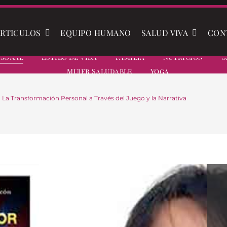
RTICULOS
EQUIPO HUMANO
SALUD VIVA
CON
rsonal
Estilo De Vida
Familia
Nutrición
S
Mujer Saludable
Yoga
 La Transformación Personal a Través del Juego y la Narrativa