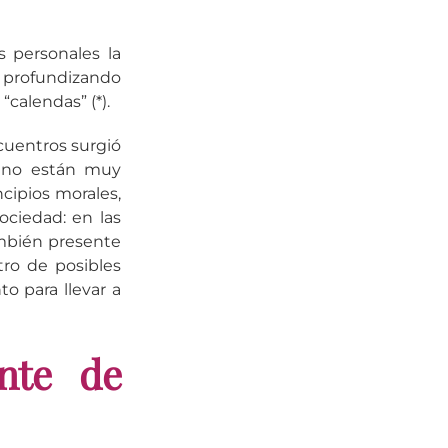
 personales la
s profundizando
calendas” (*).
cuentros surgió
e no están muy
ncipios morales,
ciedad: en las
ambién presente
tro de posibles
to para llevar a
nte de