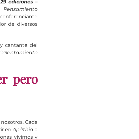
 (29 ediciones –
co
Pensamiento
 conferenciante
dor de diversos
y y cantante del
Calentamiento
er pero
nosotros. Cada
ir en
Apâthia
o
onas vivimos y