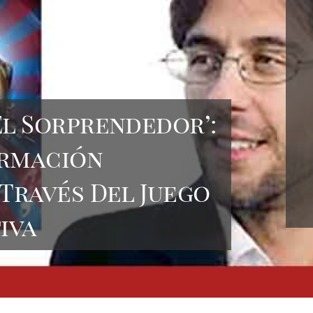
El Sorprendedor’:
ormación
 Través Del Juego
iva