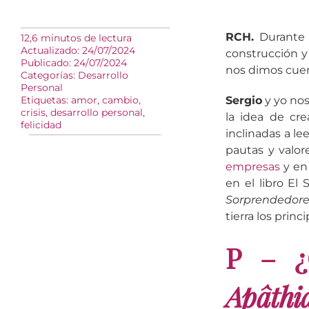
RCH.
Durante 
12,6 minutos de lectura
Actualizado: 24/07/2024
construcción y
Publicado: 24/07/2024
nos dimos cue
Categorías:
Desarrollo
Personal
Etiquetas:
amor
,
cambio
,
Sergio
y yo no
crisis
,
desarrollo personal
,
la idea de cr
felicidad
inclinadas a le
pautas y valo
empresas
y en
en el libro El
Sorprendedore
tierra los princ
P – ¿
Apâthi