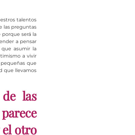
estros talentos
se las preguntas
 porque será la
render a pensar
y que asumir la
timismo a vivir
r pequeñas que
tad que llevamos
de las
 parece
 el otro