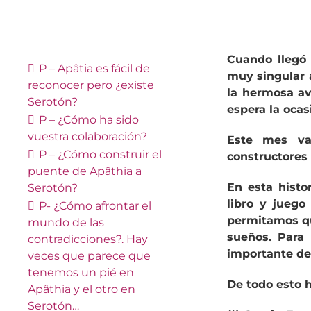
Cuando lleg
P –
Apâtia
es fácil de
muy singular 
reconocer pero ¿existe
la hermosa av
Serotón
?
espera la ocas
P – ¿Cómo ha sido
vuestra colaboración?
Este mes va
P – ¿Cómo construir el
constructores 
puente de
Apâthia
a
En esta histor
Serotón
?
libro y jueg
P- ¿Cómo afrontar el
permitamos que
mundo de las
sueños. Para 
contradicciones?. Hay
importante de
veces que parece que
tenemos un pié en
De todo esto 
Apâthia
y el otro en
Serotón
…