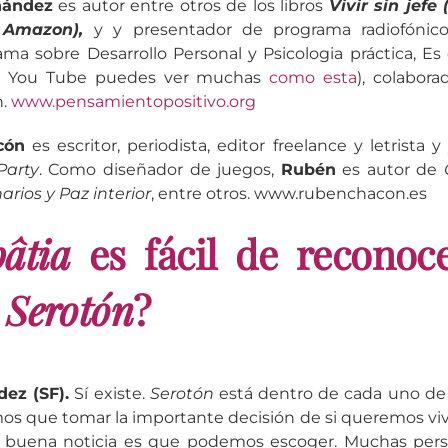
rnández
es autor entre otros de los libros
Vivir sin jefe
 Amazon),
y y presentador de programa radiofóni
ama sobre Desarrollo Personal y Psicologia práctica, Es
en You Tube puedes ver muchas
como esta
), colabora
h.
www.pensamientopositivo.org
cón
es escritor, periodista, editor freelance y letrista 
Party
. Como diseñador de juegos,
Rubén
es autor de
arios y Paz interior
, entre otros. www.rubenchacon.es
âtia
es fácil de reconoc
e
Serotón
?
dez (SF).
Sí existe.
Serotón
está dentro de cada uno de 
 que tomar la importante decisión de si queremos viv
a buena noticia es que podemos escoger. Muchas pers