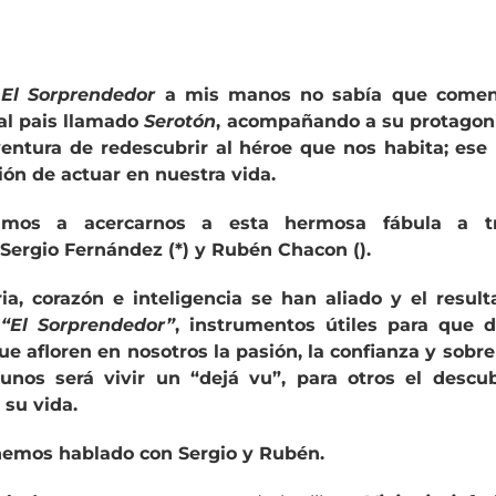
ó
El Sorprendedor
a mis manos no sabía que comen
al pais llamado
Serotón
, acompañando a su protagon
entura de redescubrir al héroe que nos habita; ese
ión de actuar en nuestra vida.
mos a acercarnos a esta hermosa fábula a t
Sergio Fernández (*) y Rubén Chacon ().
ia, corazón e inteligencia se han aliado y el resul
o
“El Sorprendedor”
, instrumentos útiles para que 
 afloren en nosotros la pasión, la confianza y sobr
unos será vivir un “dejá vu”, para otros el desc
 su vida.
hemos hablado con Sergio y Rubén.