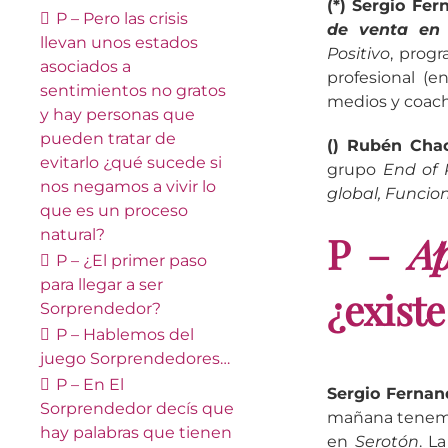
(*) Sergio Fe
P – Pero las crisis
de venta en
llevan unos estados
Positivo
, progr
asociados a
profesional (
sentimientos no gratos
medios y coac
y hay personas que
pueden tratar de
() Rubén Cha
evitarlo ¿qué sucede si
grupo
End of 
nos negamos a vivir lo
global, Funcion
que es un proceso
natural?
P –
Ap
P – ¿El primer paso
para llegar a ser
¿exist
Sorprendedor
?
P – Hablemos del
juego
Sorprendedores…
P – En
El
Sergio Fernan
Sorprendedor
decís que
mañana tenemos
hay palabras que tienen
en
Serotón
. L