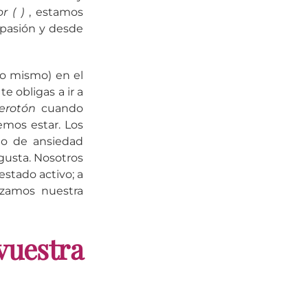
r ( )
, estamos
 pasión y desde
lo mismo) en el
e obligas a ir a
erotón
cuando
mos estar. Los
do de ansiedad
gusta. Nosotros
estado activo; a
izamos nuestra
estra