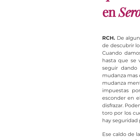
en
Ser
RCH.
De alguna
de descubrir l
Cuando damos 
hasta que se 
seguir dando
mudanza mas dif
mudanza menta
impuestas por
esconder en e
disfrazar. Pod
toro por los c
hay seguridad 
Ese caldo de l