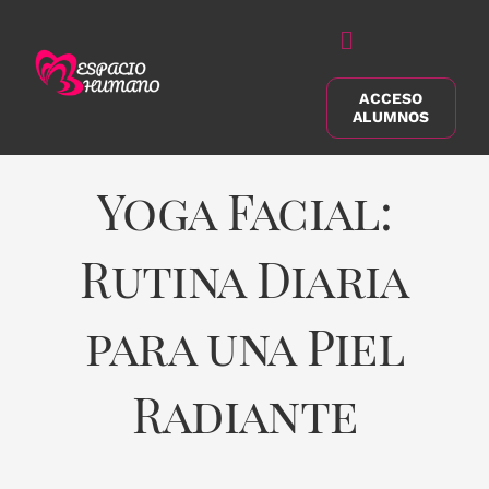
Saltar
al
Alternar
contenido
navegación
ACCESO
Buscar:
ALUMNOS
Yoga Facial:
Rutina Diaria
para una Piel
Radiante