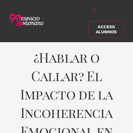
Saltar
al
Alternar
contenido
navegación
ACCESO
Buscar:
ALUMNOS
¿Hablar o
Callar? El
Impacto de la
Incoherencia
Emocional en