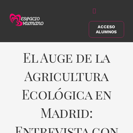
Saltar
al
Alternar
contenido
navegación
ACCESO
Buscar:
ALUMNOS
El Auge de la
Agricultura
Ecológica en
Madrid:
Entrevista con