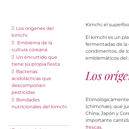
Kimchi, el superfo
Los orígenes del
kimchi
El kimchi es un pla
Emblema de la
fermentadas de la 
cultura coreana
condimentos, de los
Un encurtido que
emblemáticos del 
tiene su propia fiesta
Los oríge
Bacterias
acidolácticas que
descomponen
pesticidas
Etimológicamente 
Bondades
(chimchae), que ju
nutricionales del kimchi
China, Japón y Cor
importante cantida
frescas
.