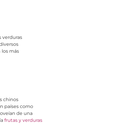
as verduras
diversos
n los más
s chinos
 en países como
proveían de una
ía
frutas y verduras