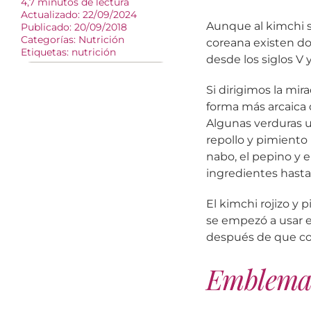
4,7 minutos de lectura
Actualizado: 22/09/2024
Aunque al kimchi s
Publicado: 20/09/2018
Categorías:
Nutrición
coreana existen d
Etiquetas:
nutrición
desde los siglos V y
Si dirigimos la mi
forma más arcaica 
Algunas verduras u
repollo y pimiento 
nabo, el pepino y 
ingredientes hasta
El kimchi rojizo y 
se empezó a usar e
después de que co
Emblema 