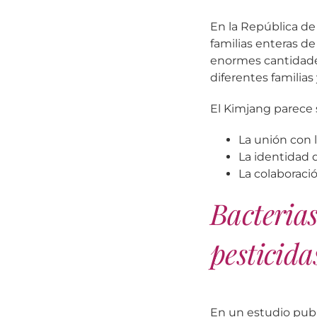
En la República de
familias enteras de
enormes cantidade
diferentes familias
El Kimjang parece 
La unión con 
La identidad 
La colaboració
Bacteria
pesticida
En un estudio publ