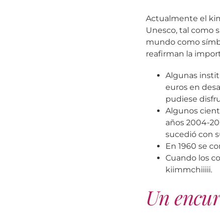
Actualmente el kim
Unesco, tal como s
mundo como símbol
reafirman la impor
Algunas insti
euros en desa
pudiese disfru
Algunos cient
años 2004-200
sucedió con s
En 1960 se com
Cuando los co
kiimmchiiiii.
Un encurt