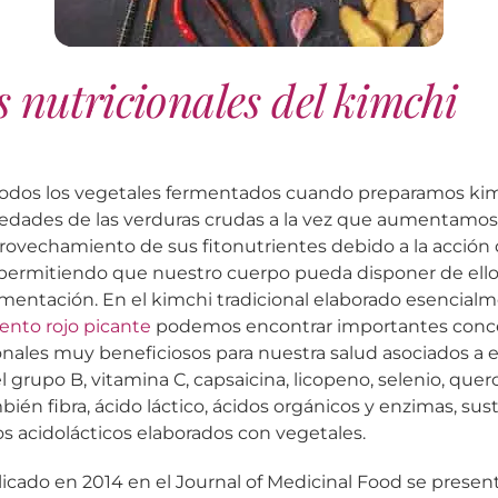
 nutricionales del kimchi
odos los vegetales fermentados cuando preparamos k
iedades de las verduras crudas a la vez que aumentamos 
ovechamiento de sus fitonutrientes debido a la acción 
permitiendo que nuestro cuerpo pueda disponer de el
rmentación. En el kimchi tradicional elaborado esencia
iento rojo picante
podemos encontrar importantes conc
nales muy beneficiosos para nuestra salud asociados a 
grupo B, vitamina C, capsaicina, licopeno, selenio, querc
mbién fibra, ácido láctico, ácidos orgánicos y enzimas, s
os acidolácticos elaborados con vegetales.
licado en 2014 en el Journal of Medicinal Food se prese