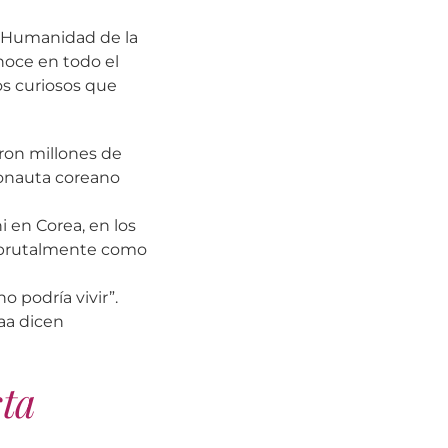
a Humanidad de la
noce en todo el
s curiosos que
ron millones de
ronauta coreano
 en Corea, en los
an brutalmente como
 podría vivir”.
aa dicen
sta