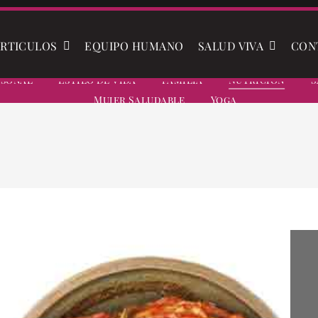
RTICULOS
EQUIPO HUMANO
SALUD VIVA
CON
rsonal
Estilo De Vida
Familia
Nutrición
S
Mujer Saludable
Yoga