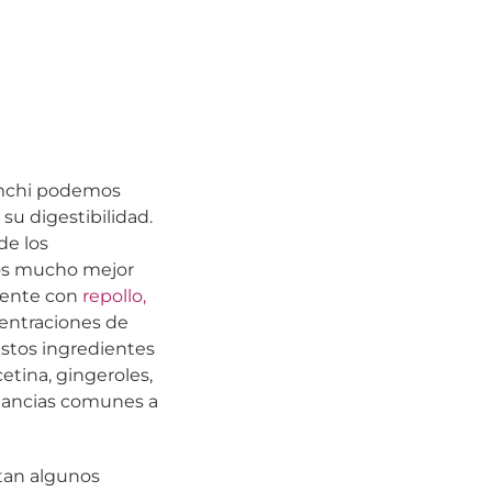
imchi podemos
su digestibilidad.
de los
los mucho mejor
lmente con
repollo,
entraciones de
estos ingredientes
etina, gingeroles,
ustancias comunes a
ntan algunos