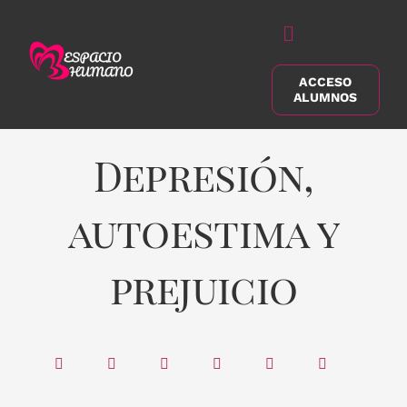
Saltar
al
Alternar
contenido
navegación
ACCESO
Buscar:
ALUMNOS
Depresión,
autoestima y
prejuicio